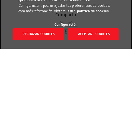
ajustados a tus preferencias. Haciendo clic en
‘Configuración’, podrás ajustar tus preferencias de cookies.
Para más información, visita nuestra
política de cookies
Compartir
Configuración
RECHAZAR COOKIES
ACEPTAR COOKIES
Volver
Revisado el 20 septiembre 2018
EROSKI incorpora garantías medioambientales a su
oferta y colabora con proveedores responsables con
el medio ambiente. Es el caso del pescado
procedente de caladeros sostenibles con el sello