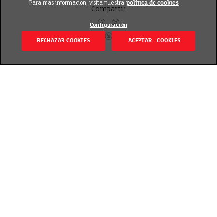
Para más información, visita nuestra
política de cookies
Compartir
Configuración
RECHAZAR COOKIES
ACEPTAR COOKIES
Volver
Publicado el 28 agosto 2023
Este mes de agosto has podido poner a poner a
prueba cuánto sabes sobre alimentación saludable
con #ElQuizDelBuenComer de
Facebook.
¡Había
una
tarjeta regalo de 100 €
en juego para hacer tus
compras en EROSKI!