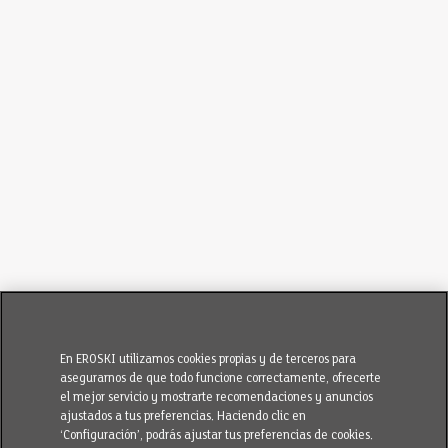
En EROSKI utilizamos cookies propias y de terceros para
asegurarnos de que todo funcione correctamente, ofrecerte
el mejor servicio y mostrarte recomendaciones y anuncios
ajustados a tus preferencias. Haciendo clic en
‘Configuración’, podrás ajustar tus preferencias de cookies.