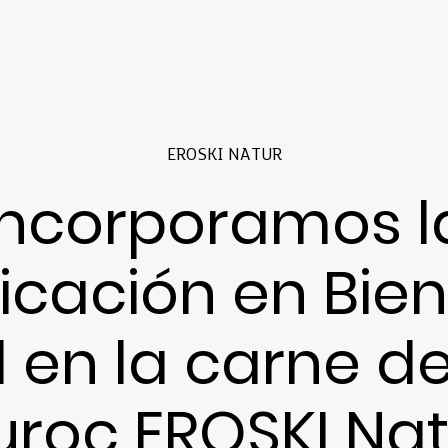
EROSKI NATUR
Incorporamos l
ficación en Bie
 en la carne d
uroc EROSKI Nat