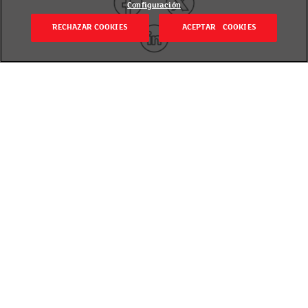
Configuración
RECHAZAR COOKIES
ACEPTAR COOKIES
Volver
Revisado el 21 noviembre 2023
Seguro que tú también has oído hablar de ella y de
sus beneficios para la salud y la sostenibilidad. Pero,
¿qué hace que la proteína vegetal esté en boca de
todos -guiño, guiño-? La presencia de la proteína
vegetal en la alimentación de las familias es cada
vez más popular y está cobrando un papel muy