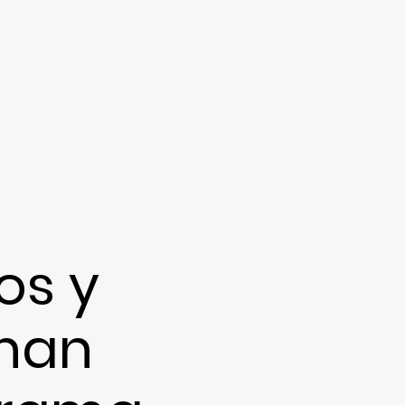
os y
 han