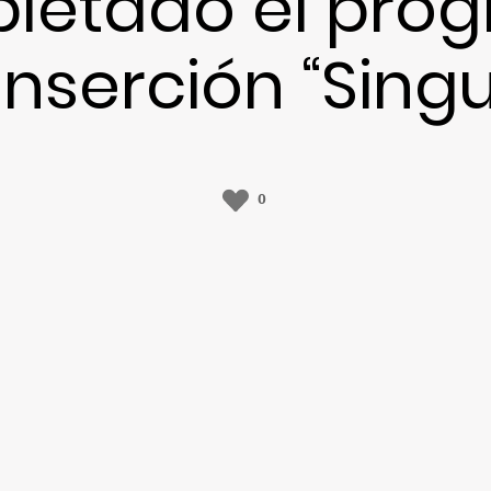
letado el pro
inserción “Singu
0