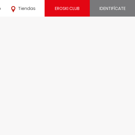
o
Tiendas
EROSKI CLUB
IDENTIFÍCATE
¿Ya estás registrado?
IDENTIFÍCATE
¿Eres nuevo?
REGÍSTRATE