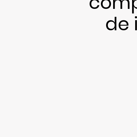
comp
de 