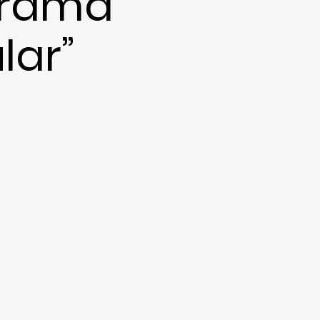
grama
lar”