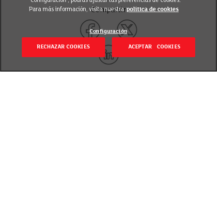
‘Configuración’, podrás ajustar tus preferencias de cookies.
Para más información, visita nuestra
política de cookies
Compartir
Configuración
RECHAZAR COOKIES
ACEPTAR COOKIES
Volver
Revisado el 3 diciembre 2024
Ahora que comienza el buen tiempo, es el mejor
momento para la puesta a punto. ¿Y si nos
marcamos desafíos diarios? Experimenta con nuevas
recetas, desempolva la barbacoa y atrévete a asar