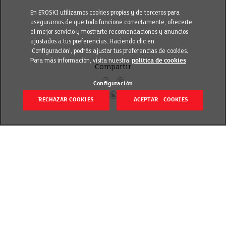
En EROSKI utilizamos cookies propias y de terceros para
asegurarnos de que todo funcione correctamente, ofrecerte
el mejor servicio y mostrarte recomendaciones y anuncios
ajustados a tus preferencias. Haciendo clic en
‘Configuración’, podrás ajustar tus preferencias de cookies.
Para más información, visita nuestra
política de cookies
Compartir
Configuración
RECHAZAR COOKIES
ACEPTAR COOKIES
Volver
Revisado el 13 noviembre 2018
La patata alavesa es un producto arraigado en la