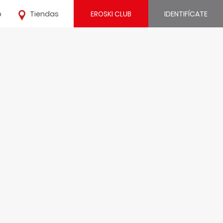
o
Tiendas
EROSKI CLUB
IDENTIFÍCATE
¿Ya estás registrado?
IDENTIFÍCATE
¿Eres nuevo?
REGÍSTRATE