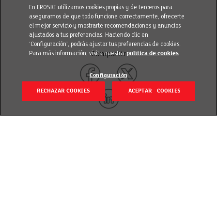
En EROSKI utilizamos cookies propias y de terceros para
asegurarnos de que todo funcione correctamente, ofrecerte
el mejor servicio y mostrarte recomendaciones y anuncios
ajustados a tus preferencias. Haciendo clic en
‘Configuración’, podrás ajustar tus preferencias de cookies.
Para más información, visita nuestra
política de cookies
Compartir
Configuración
RECHAZAR COOKIES
ACEPTAR COOKIES
Volver
Revisado el 16 febrero 2022