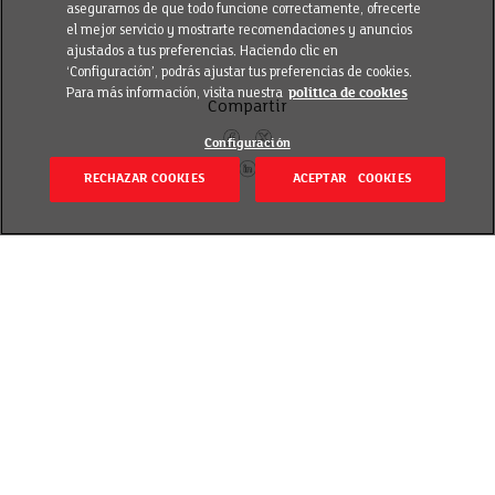
asegurarnos de que todo funcione correctamente, ofrecerte
el mejor servicio y mostrarte recomendaciones y anuncios
ajustados a tus preferencias. Haciendo clic en
‘Configuración’, podrás ajustar tus preferencias de cookies.
Para más información, visita nuestra
política de cookies
Compartir
Configuración
RECHAZAR COOKIES
ACEPTAR COOKIES
Volver
Revisado el 7 julio 2022
Avanzamos en nuestro compromiso por fomentar
una alimentación más saludable y durante 2019