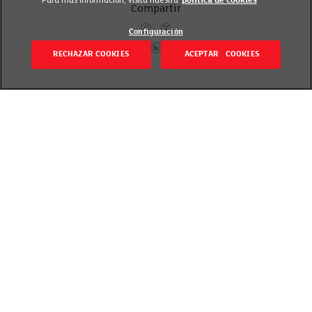
Para más información, visita nuestra
política de cookies
Compartir
Configuración
RECHAZAR COOKIES
ACEPTAR COOKIES
Volver
Revisado el 20 septiembre 2018
Porque tu paladar te lo pide a gritos. Gourmet,
selecto, delicatessen… Todos llevamos dentro un
“yo” exigente que se merece un capricho de cuando
en cuando. En EROSKI creamos EROSKI SeleQtia, una
marca para ese “yo” caprichoso, cuyo único