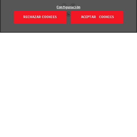
Configuración
RECHAZAR COOKIES
ACEPTAR COOKIES
Volver
Revisado el 1 marzo 2019
¿Qué ocurre en EROSKI cuando llega la primavera?
¡Que empieza la temporada de la anchoa! Pescada
en el mar Cantábrico y traída directamente a
nuestros puertos. ¡Todo un manjar que no podemos
perdernos!
Gracias a su naturaleza de aguas frías, su sabor es