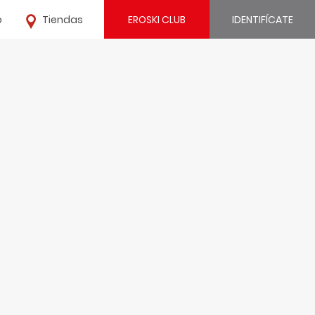
o
Tiendas
EROSKI CLUB
IDENTIFÍCATE
¿Ya estás registrado?
IDENTIFÍCATE
¿Eres nuevo?
REGÍSTRATE