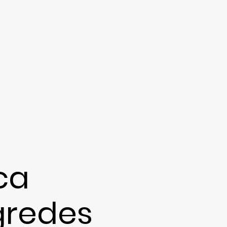
ca
gredes