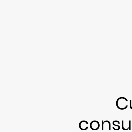
C
consu