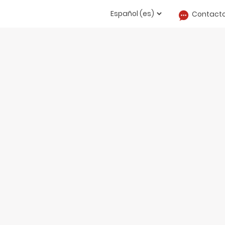
Contact