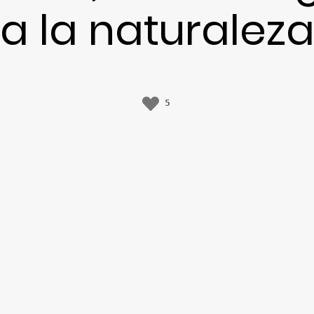
a la naturalez
5