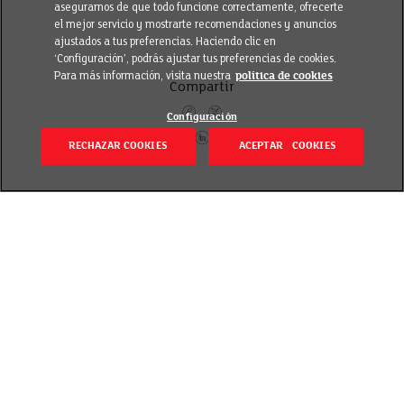
asegurarnos de que todo funcione correctamente, ofrecerte
el mejor servicio y mostrarte recomendaciones y anuncios
ajustados a tus preferencias. Haciendo clic en
‘Configuración’, podrás ajustar tus preferencias de cookies.
Para más información, visita nuestra
política de cookies
Compartir
Configuración
RECHAZAR COOKIES
ACEPTAR COOKIES
Volver
Revisado el 7 noviembre 2018
Responsabilidad es elaborar pan con harinas
obtenidas siguiendo prácticas agrícolas más