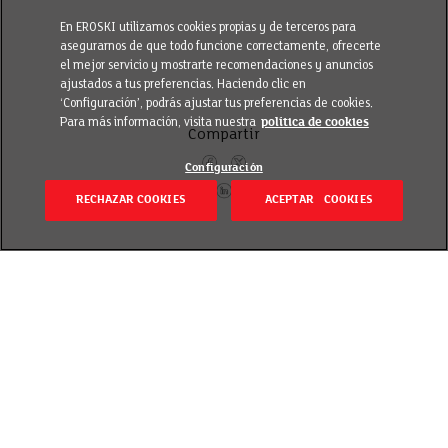
En EROSKI utilizamos cookies propias y de terceros para
asegurarnos de que todo funcione correctamente, ofrecerte
el mejor servicio y mostrarte recomendaciones y anuncios
ajustados a tus preferencias. Haciendo clic en
‘Configuración’, podrás ajustar tus preferencias de cookies.
Para más información, visita nuestra
política de cookies
Compartir
Configuración
RECHAZAR COOKIES
ACEPTAR COOKIES
Volver
Revisado el 7 noviembre 2018
Avanzamos en nuestra apuesta por una