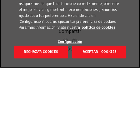
asegurarnos de que todo funcione correctamente, ofrecerte
el mejor servicio y mostrarte recomendaciones y anuncios
ajustados a tus preferencias. Haciendo clic en
‘Configuración’, podrás ajustar tus preferencias de cookies.
Para más información, visita nuestra
política de cookies
Compartir
Configuración
RECHAZAR COOKIES
ACEPTAR COOKIES
Volver
Publicado el 15 octubre 2020
Está claro que la práctica de ejercicio tiene
beneficios para la salud a cualquier edad. Además