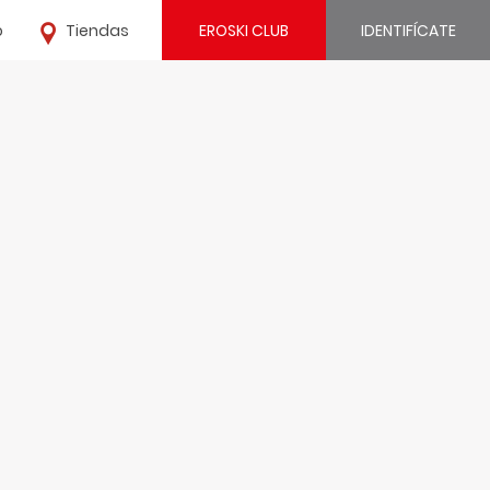
o
Tiendas
EROSKI CLUB
IDENTIFÍCATE
¿Ya estás registrado?
IDENTIFÍCATE
¿Eres nuevo?
REGÍSTRATE