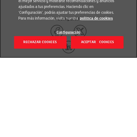
el mejor servicio y mostrarte recomendaciones y anuncios
ajustados a tus preferencias. Haciendo clic en
‘Configuración’, podrás ajustar tus preferencias de cookies.
Para más información, visita nuestra
política de cookies
Compartir
Configuración
RECHAZAR COOKIES
ACEPTAR COOKIES
Volver
Publicado el 1 febrero 2024
Si en algo estamos de acuerdo es en que comer
alimentos frescos y de temporada es algo saludable.
Porque queremos que te cuides y cuides de los