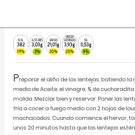
GRASAS
KCAL
AZÚCARES
GRASAS
SATURADAS
SAL
382
3,03g
21,01g
3,93g
0,53g
19%
3%
30%
20%
9%
P
reparar el aliño de las lentejas, batiendo la
media de Aceite, el vinagre, ¾ de cucharadita
molida. Mezclar bien y reservar. Poner las le
fría a cocer a fuego medio con 2 hojas de laur
machacados. Cuando comience el hervor, ta
unos 20 minutos hasta que las lentejas estén 