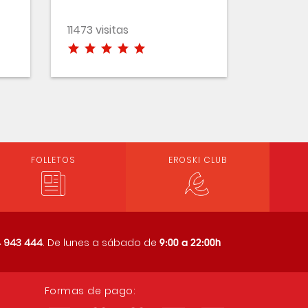
11473 visitas
FOLLETOS
EROSKI CLUB
9:00 a 22:00h
 943 444
. De lunes a sábado de
Formas de pago: