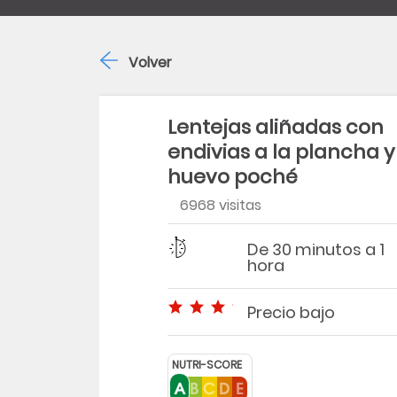
Volver
Lentejas aliñadas con
endivias a la plancha y
huevo poché
6968 visitas
Dificultad
Tiempo
De 30 minutos a 1
hora
Precio bajo
Precio bajo
NUTRI-SCORE