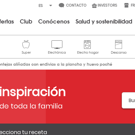
CONTACTO
INVESTORS
F
fertas
Club
Conócenos
Salud y sostenibilidad
entejas aliñadas con endivias a la plancha y huevo poché
 inspiración
de toda la familia
ecciona tu receta