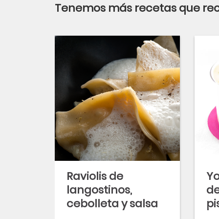
Tenemos más recetas que r
Raviolis de
Yo
langostinos,
de
cebolleta y salsa
pi
cítrica