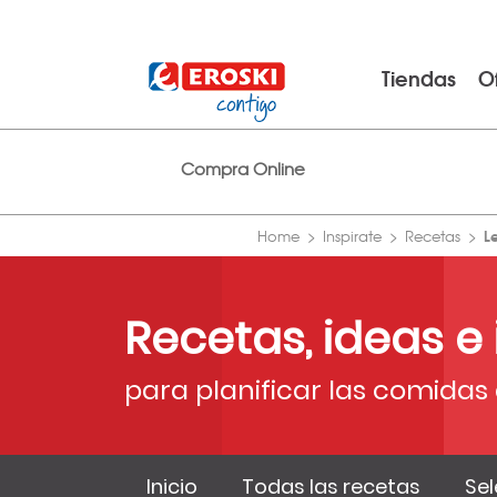
Tiendas
O
Compra Online
L
Home
Inspirate
Recetas
Recetas, ideas e
para planificar las comidas 
Inicio
Todas las recetas
Sel