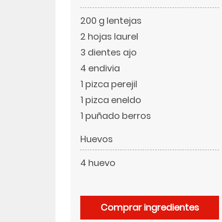
200 g lentejas
LinkedIn
2 hojas laurel
3 dientes ajo
4 endivia
1 pizca perejil
1 pizca eneldo
1 puñado berros
Huevos
4 huevo
Comprar ingredientes