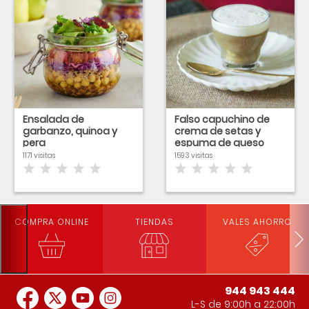
Ensalada de
Falso capuchino de
garbanzo, quinoa y
crema de setas y
pera
espuma de queso
1171 visitas
1593 visitas
COMPRA ONLINE
TIENDAS
VALES AHORRO
944 943 444
L-S de 9:00h a 22:00h