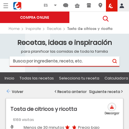
Menú
Eroski
COMPRA ONLINE
Tosta de citricos y ricotta
Home
Inspirate
Recetas
Recetas, ideas e inspiración
para planificar las comidas de toda la familia
Inicio
Todas las recetas
Selecciona tu receta
Calculadora 
Volver
Receta anterior
Siguiente receta
Tosta de citricos y ricotta
Descargar
6169 visitas
Dificultad
Tiempo
Precio bajo
Menos de 30 minutos
Precio bajo