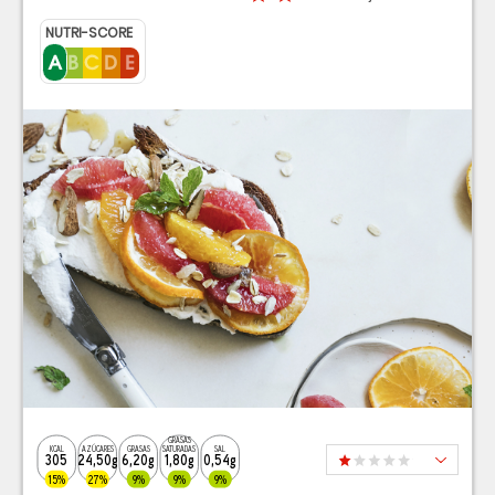
NUTRI-SCORE
GRASAS
KCAL
AZÚCARES
GRASAS
SATURADAS
SAL
305
24,50g
6,20g
1,80g
0,54g
15%
27%
9%
9%
9%