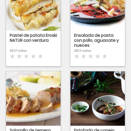
Pastel de patata Eroski
Ensalada de pasta
NATUR con verdura
con pollo, aguacate y
nueces
4637 visitas
2803 visitas
Solomillo de ternera
Estofado de conejo