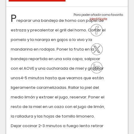
P
Para poder añadir como favorito
reparar una bandeja de horno con papel de
estraza y precalentar el grill del horno. Cortar el
pomelo y la naranja en gajos a lo vivo y la
mandarina en rodajas. Poner la fruta en la
bandeja repartida en una sola capa, salpicar
con el AOVE y una cucharada de miel y gratinar
unos4-5 minutos hasta que veamos que están
ligeramente caramelizadas. Rallar la piel del
medio limón y extraer el jugo, reservar. Poner el
resto de la miel en un cazo con el jugo de limón,
la ralladura y las hojas de tomillo limonero.
Dejar cocinar 2-3 minutos a fuego lento retirar