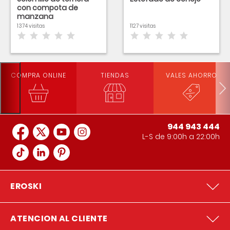
con compota de
manzana
1374 visitas
1127 visitas
COMPRA ONLINE
TIENDAS
VALES AHORRO
944 943 444
L-S de 9:00h a 22:00h
EROSKI
ATENCION AL CLIENTE