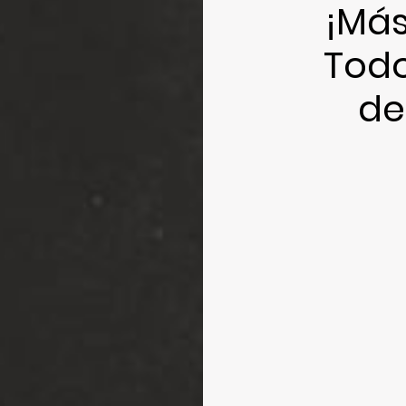
¡Más
Todo
de