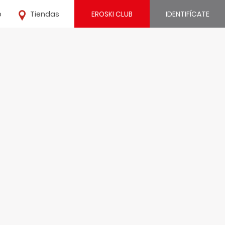
o
Tiendas
EROSKI CLUB
IDENTIFÍCATE
¿Ya estás registrado?
IDENTIFÍCATE
¿Eres nuevo?
REGÍSTRATE