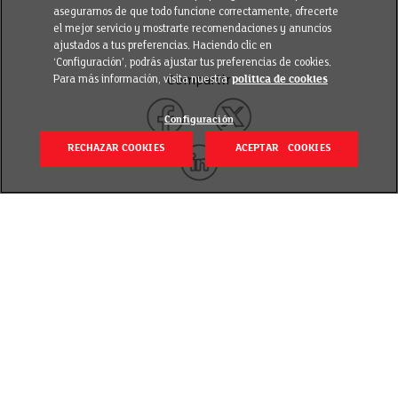
asegurarnos de que todo funcione correctamente, ofrecerte
el mejor servicio y mostrarte recomendaciones y anuncios
ajustados a tus preferencias. Haciendo clic en
‘Configuración’, podrás ajustar tus preferencias de cookies.
Para más información, visita nuestra
política de cookies
Compartir
Configuración
RECHAZAR COOKIES
ACEPTAR COOKIES
Volver
Publicado el 4 enero 2024
Arrancamos el año con buenos propósitos y ahorrar
es uno de ellos. Te proponemos algunas ideas con las