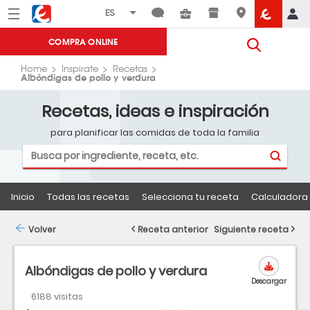
Menú
Eroski
COMPRA ONLINE
Home
Inspirate
Recetas
Albóndigas de pollo y verdura
Recetas, ideas e inspiración
para planificar las comidas de toda la familia
Inicio
Todas las recetas
Selecciona tu receta
Calculadora 
Volver
Receta anterior
Siguiente receta
Albóndigas de pollo y verdura
Descargar
6188 visitas