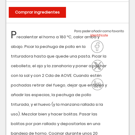
Comprar ingredientes
P
Para poder añadir como favorito
recalentar el horno a 180 ºC, calor arriba y
abajo. Picar la pechuga de pollo en la
trituradora hasta que quede una pasta. Picar la
cebolleta, el ajo y la zanahoria y poner a pochar
con la sal y con 2 Cda de AOVE. Cuando estén
pochadas retirar del fuego, dejar que entibien y
añadir las especias, la pechuga de pollo
triturada, y el huevo (y la manzana rallada si la
uso). Mezclar bien y hacer bolitas. Pasar las
bolitas por pan rallado y depositarlas en una
bandeja de horno. Cocinar durante unos 20