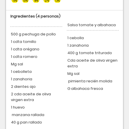
15%
10%
18%
12%
13%
Ingredientes
(4 personas)
Salsa tomate y albahaca
500 g pechuga de pollo
1 cebolla
1 cdta tomillo
1 zanahoria
1 cdta orégano
400 g tomate triturado
1 cdta romero
Cda aceite de oliva virgen
Mg sal
extra
1 cebolleta
Mg sal
1 zanahoria
pimienta recién molida
2 dientes ajo
G albahaca fresca
2 cda aceite de oliva
virgen extra
1 huevo
manzana rallada
40 g pan rallado