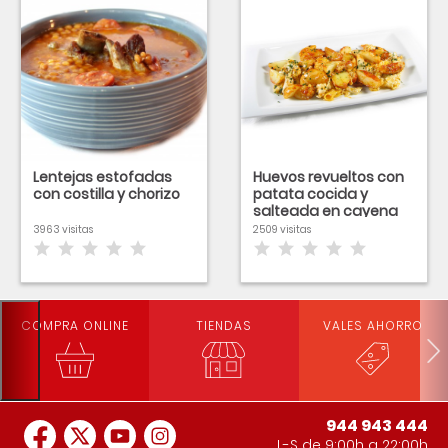
Lentejas estofadas
Huevos revueltos con
con costilla y chorizo
patata cocida y
salteada en cayena
3963 visitas
2509 visitas
COMPRA ONLINE
TIENDAS
VALES AHORRO
944 943 444
L-S de 9:00h a 22:00h