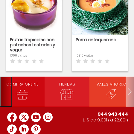
Frutas tropicales con
Porra antequerana
pistachos tostados y
yogur
1300 visitas
10910 visitas
COMPRA ONLINE
TIENDAS
VALES AHORRO
944 943 444
L-S de 9:00h a 22:00h