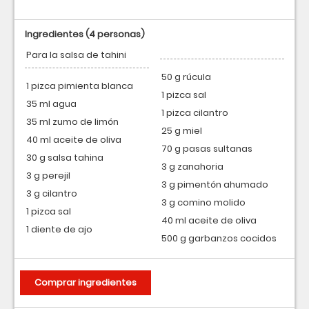
Ingredientes
(4 personas)
Para la salsa de tahini
50 g rúcula
1 pizca pimienta blanca
1 pizca sal
35 ml agua
1 pizca cilantro
35 ml zumo de limón
25 g miel
40 ml aceite de oliva
70 g pasas sultanas
30 g salsa tahina
3 g zanahoria
3 g perejil
3 g pimentón ahumado
3 g cilantro
3 g comino molido
1 pizca sal
40 ml aceite de oliva
1 diente de ajo
500 g garbanzos cocidos
Comprar ingredientes