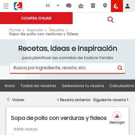
Menú
Eroski
COMPRA ONLINE
Home
Inspirate
Recetas
Sopa de pollo con verduras y fideos
Recetas, ideas e inspiración
para planificar las comidas de toda la familia
Inicio
Todas las recetas
Selecciona tu receta
Calculadora 
Volver
Receta anterior
Siguiente receta
Sopa de pollo con verduras y fideos
Descargar
3388 visitas