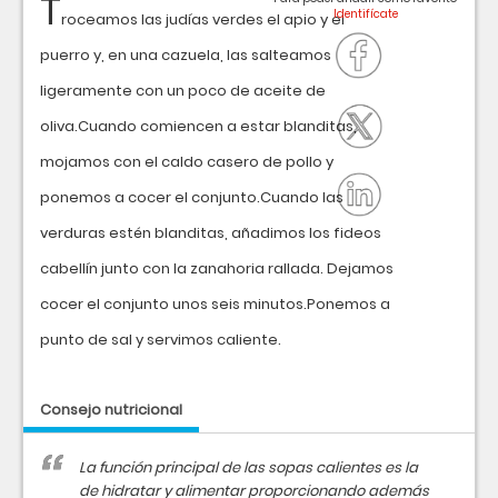
T
roceamos las judías verdes el apio y el
puerro y, en una cazuela, las salteamos
ligeramente con un poco de aceite de
oliva.Cuando comiencen a estar blanditas,
mojamos con el caldo casero de pollo y
ponemos a cocer el conjunto.Cuando las
verduras estén blanditas, añadimos los fideos
cabellín junto con la zanahoria rallada. Dejamos
cocer el conjunto unos seis minutos.Ponemos a
punto de sal y servimos caliente.
Consejo nutricional
La función principal de las sopas calientes es la
de hidratar y alimentar proporcionando además