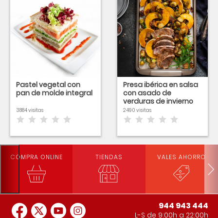
Pastel vegetal con
Presa ibérica en salsa
pan de molde integral
con asado de
verduras de invierno
3884 visitas
2490 visitas
COMPRA ONLINE
TIENDAS
VALES AHORRO
944 943 444
L-S de 9:00h a 22:00h