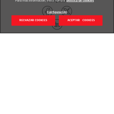
Para más información, visita nuestra
política de cookies
Compartir
Configuración
RECHAZAR COOKIES
ACEPTAR COOKIES
Volver
Revisado el 19 enero 2024
Nutritiva, saciante y económica. Es el desayuno
perfecto para cargar pilas para todo el día. La avena
es un cereal rico en fibra soluble, saciante y bueno
para regular el tránsito intestinal y prevenir el
estreñimiento. ¿Sabías que tiene casi el doble de