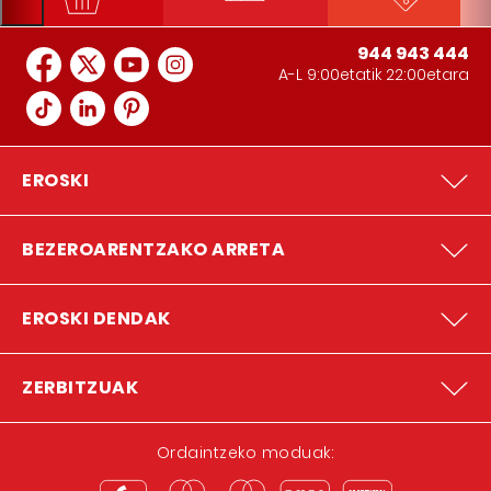
944 943 444
A-L 9:00etatik 22:00etara
EROSKI
BEZEROARENTZAKO ARRETA
EROSKI DENDAK
ZERBITZUAK
Ordaintzeko moduak: