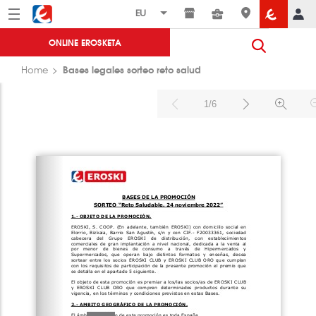
Menú
Eroski
ONLINE EROSKETA
Bases legales sorteo reto salud
Home
1/6