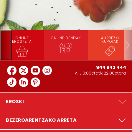
ONLINE
ONLINE DENDAK
AURREZKI
EROSKETA
KUPOIAK
944 943 444
A-L 9:00etatik 22:00etara
EROSKI
BEZEROARENTZAKO ARRETA