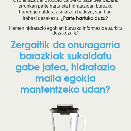
Oso erraza da! EROSKI club-eko bazkidea bazara,
erronkan parte hartu eta hidratazioari buruzko
hurrengo galdera asmatzen baduzu, sari hau
¿Parte hartuko duzu?
irabazi dezakezu.
Hemen
hidratazio egokiari buruzko informazioa aurkitu
dezakezu 😉
Zergaitik da onuragarria
barazkiak sukaldatu
gabe jatea, hidratazio
maila egokia
mantentzeko udan?