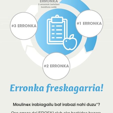
Erronka freskagarria!
Moulinex irabiagailu bat irabazi nahi duzu*?