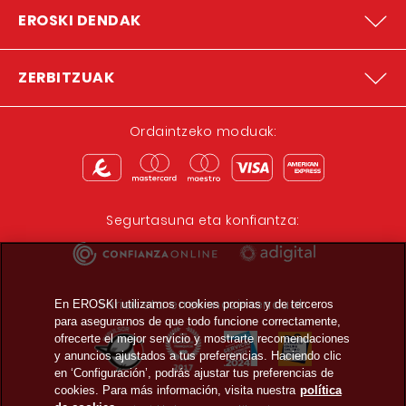
EROSKI DENDAK
ZERBITZUAK
Ordaintzeko moduak:
Segurtasuna eta konfiantza:
Sariak eta errekonozimenduak:
En EROSKI utilizamos cookies propias y de terceros
para asegurarnos de que todo funcione correctamente,
ofrecerte el mejor servicio y mostrarte recomendaciones
y anuncios ajustados a tus preferencias. Haciendo clic
en ‘Configuración’, podrás ajustar tus preferencias de
cookies. Para más información, visita nuestra
política