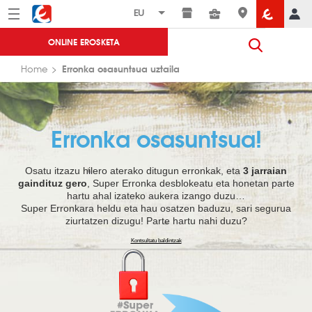
Menú
Eroski
ONLINE EROSKETA
Erronka osasuntsua uztaila
Home
Erronka osasuntsua!
Osatu itzazu hilero aterako ditugun erronkak, eta
3 jarraian
gaindituz gero
, Super Erronka desblokeatu eta honetan parte
hartu ahal izateko aukera izango duzu…
Super Erronkara heldu eta hau osatzen baduzu, sari segurua
ziurtatzen dizugu! Parte hartu nahi duzu?
Kontsultatu baldintzak