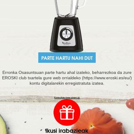
PARTE HARTU NAHI DUT
Erronka Osasuntsuan parte hartu ahal izateko, beharrezkoa da zure
EROSKI club txartela gure web orrialdeko (https://www.eroski.es/eu/)
kontu digitalarekin erregistratuta izatea.
Kontsultatu lege-oinarriak
Ikusi irabazleak