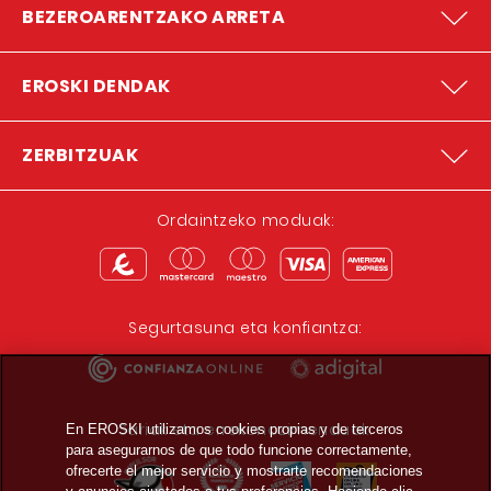
BEZEROARENTZAKO ARRETA
EROSKI DENDAK
ZERBITZUAK
Ordaintzeko moduak:
Segurtasuna eta konfiantza:
Sariak eta errekonozimenduak:
En EROSKI utilizamos cookies propias y de terceros
para asegurarnos de que todo funcione correctamente,
ofrecerte el mejor servicio y mostrarte recomendaciones