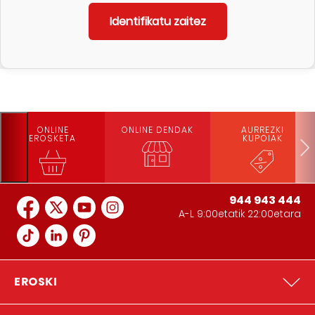
ONLINE
ONLINE DENDAK
AURREZKI
EROSKETA
KUPOIAK
944 943 444
A-L 9:00etatik 22:00etara
EROSKI