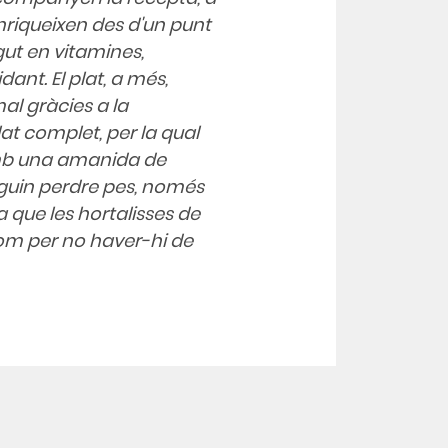
enriqueixen des d'un punt
gut en vitamines,
ant. El plat, a més,
al gràcies a la
t complet, per la qual
mb una amanida de
lguin perdre pes, només
a que les hortalisses de
com per no haver-hi de