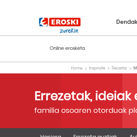
Denda
Online erosketa
M
Home
Inspirate
Recetas
Errezetak, ideiak
familia osoaren otorduak pl
Hasiera
Errezeta guztiak
Au