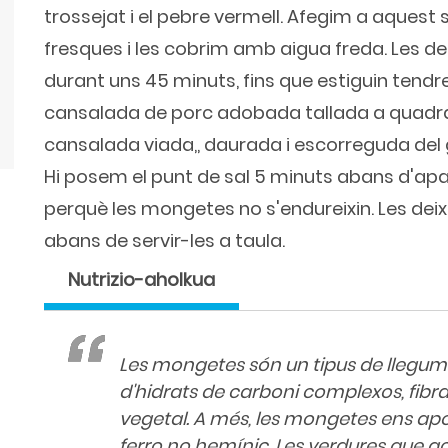
trossejat i el pebre vermell. Afegim a aquest
fresques i les cobrim amb aigua freda. Les de
durant uns 45 minuts, fins que estiguin tendr
cansalada de porc adobada tallada a quadra
cansalada viada,, daurada i escorreguda del g
Hi posem el punt de sal 5 minuts abans d'apar
perquè les mongetes no s'endureixin. Les dei
abans de servir-les a taula.
Nutrizio-aholkua
Les mongetes són un tipus de llegums 
d'hidrats de carboni complexos, fibra
vegetal. A més, les mongetes ens apor
ferro no hemínic. Les verdures que 