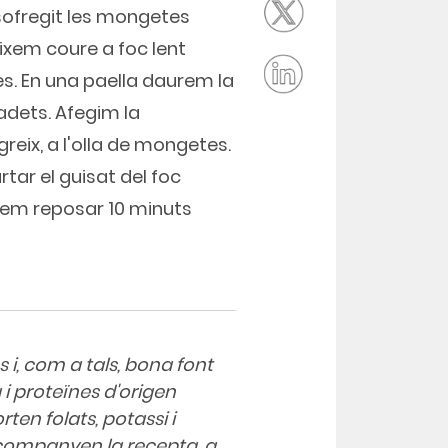
 sofregit les mongetes
ixem coure a foc lent
es. En una paella daurem la
dets. Afegim la
reix, a l'olla de mongetes.
tar el guisat del foc
xem reposar 10 minuts
i, com a tals, bona font
 i proteïnes d'origen
ten folats, potassi i
acompanyen la recepta, a