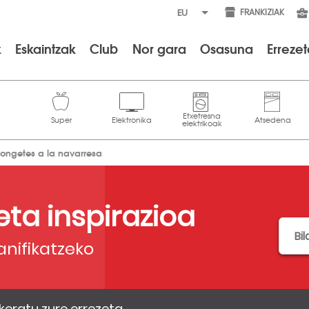
FRANKIZIAK
k
Eskaintzak
Club
Nor gara
Osasuna
Erreze
ongetes a la navarresa
 eta inspirazioa
anifikatzeko
keratu zure errezeta