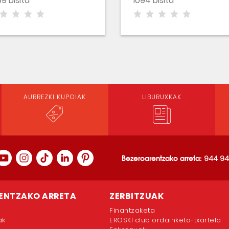
9 bisita
1094 bisita
AURREZKI KUPOIAK
LIBURUXKAK
Bezeroarentzako arreta:
944 94
ENTZAKO ARRETA
ZERBITZUAK
Finantzaketa
ak
EROSKI club ordainketa-txartela