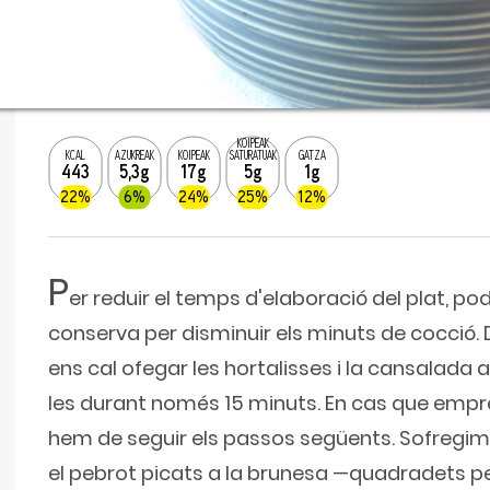
KOIPEAK
KCAL
AZUKREAK
KOIPEAK
SATURATUAK
GATZA
443
5,3g
17g
5g
1g
22%
6%
24%
25%
12%
P
er reduir el temps d'elaboració del plat, p
conserva per disminuir els minuts de cocci
ens cal ofegar les hortalisses i la cansalada
les durant només 15 minuts. En cas que emp
hem de seguir els passos següents. Sofregim en l
el pebrot picats a la brunesa —quadradets p