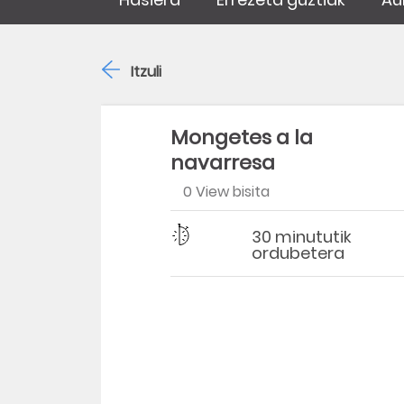
Itzuli
Mongetes a la
navarresa
0 View bisita
Zailtasuna
Denbora
30 minututik
ordubetera