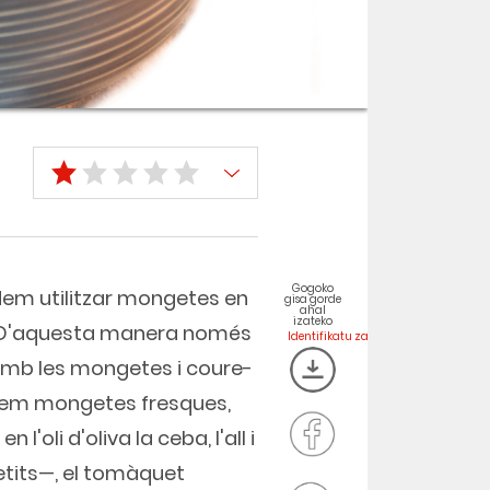
Gogoko
odem utilitzar mongetes en
gisa gorde
ahal
izateko
ó. D'aquesta manera només
 amb les mongetes i coure-
rem mongetes fresques,
'oli d'oliva la ceba, l'all i
etits—, el tomàquet