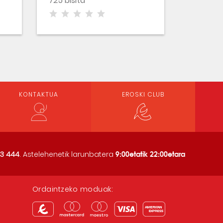
725 bisita
KONTAKTUA
EROSKI CLUB
9:00etatik 22:00etara
3 444
. Astelehenetik larunbatera
Ordaintzeko moduak: