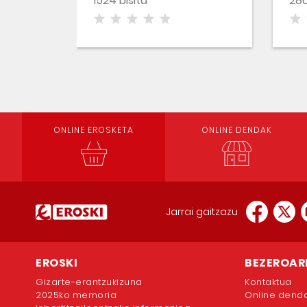
1524 bisita
286
ONLINE EROSKETA
ONLINE DENDAK
Jarrai gaitzazu
EROSKI
BEZEROAR
Gizarte-erantzukizuna
Kontaktua
2025ko memoria
Online dend