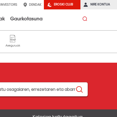
EROSKI CLUB
NIRE KONTUA
INVESTORS
DENDAK
tak
Gaurkotasuna
Kalorien kalkulagailua