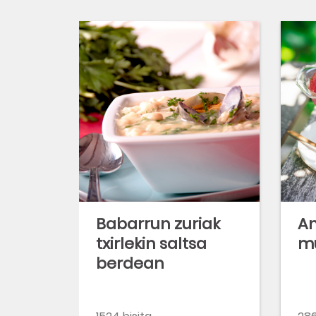
Babarrun zuriak
An
txirlekin saltsa
mu
berdean