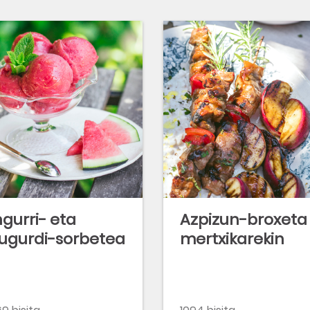
gurri- eta
Azpizun-broxeta
gurdi-sorbetea
mertxikarekin