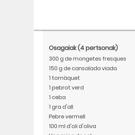
Osagaiak
(4 pertsonak)
300 g de mongetes fresques
150 g de cansalada viada
1 tomàquet
1 pebrot verd
1 ceba
Descargar
1 gra d'all
Facebook
Pebre vermell
100 ml d'oli d'oliva
Twitter