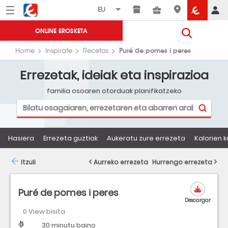
Menú
Eroski
ONLINE EROSKETA
Puré de pomes i peres
Home
Inspirate
Recetas
Errezetak, ideiak eta inspirazioa
familia osoaren otorduak planifikatzeko
Hasiera
Errezeta guztiak
Aukeratu zure errezeta
Kalorien k
Itzuli
Aurreko errezeta
Hurrengo errezeta
Puré de pomes i peres
Descargar
0 View bisita
Zailtasuna
Denbora
30 minutu baino