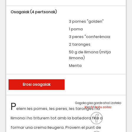
Osagaiak
(4 pertsonak)
3 pomes "golden"
1 poma
3 peres "conferència
2 taronges
50 g de llimona (mitja
llimona)
Menta
Erosi osagaiak
P
Gogoko gisa gorde ahal izateko
elem les pomes, les peres, les taronges i la
llimona i ho triturem tot amb la batedora fins a
formar una crema lleugera. Provem el punt de