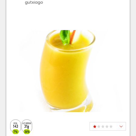
gutxiago
KCAL
AZUKREAK
143
31g
7%
34%