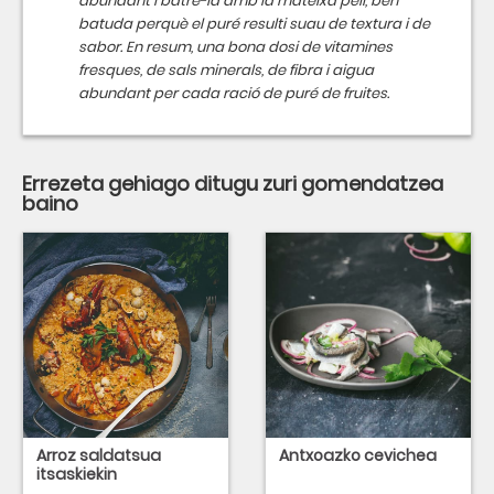
abundant i batre-la amb la mateixa pell, ben
batuda perquè el puré resulti suau de textura i de
sabor. En resum, una bona dosi de vitamines
fresques, de sals minerals, de fibra i aigua
abundant per cada ració de puré de fruites.
Errezeta gehiago ditugu zuri gomendatzea
baino
Arroz saldatsua
Antxoazko cevichea
itsaskiekin