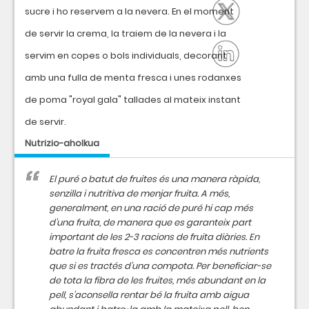
sucre i ho reservem a la nevera. En el moment
de servir la crema, la traiem de la nevera i la
servim en copes o bols individuals, decorant
amb una fulla de menta fresca i unes rodanxes
de poma "royal gala" tallades al mateix instant
de servir.
Nutrizio-aholkua
El puré o batut de fruites és una manera ràpida,
senzilla i nutritiva de menjar fruita. A més,
generalment, en una ració de puré hi cap més
d'una fruita, de manera que es garanteix part
important de les 2-3 racions de fruita diàries. En
batre la fruita fresca es concentren més nutrients
que si es tractés d'una compota. Per beneficiar-se
de tota la fibra de les fruites, més abundant en la
pell, s'aconsella rentar bé la fruita amb aigua