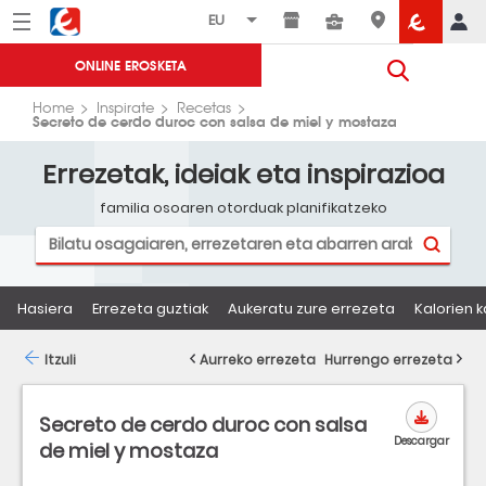
Menú
Eroski
ONLINE EROSKETA
Home
Inspirate
Recetas
Secreto de cerdo duroc con salsa de miel y mostaza
Errezetak, ideiak eta inspirazioa
familia osoaren otorduak planifikatzeko
Hasiera
Errezeta guztiak
Aukeratu zure errezeta
Kalorien k
Itzuli
Aurreko errezeta
Hurrengo errezeta
Secreto de cerdo duroc con salsa
Descargar
de miel y mostaza