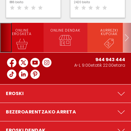
886 bisita
2420 bisita
ONLINE
ONLINE DENDAK
AURREZKI
EROSKETA
KUPOIAK
944 943 444
A-L 9:00etatik 22:00etara
EROSKI
BEZEROARENTZAKO ARRETA
EROSKI DENDAK