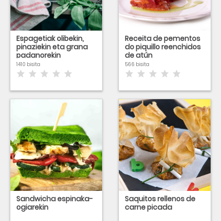
Espagetiak olibekin,
Receita de pementos
pinaziekin eta grana
do piquillo reenchidos
padanorekin
de atún
1410 bisita
566 bisita
Sandwicha espinaka-
Saquitos rellenos de
ogiarekin
carne picada