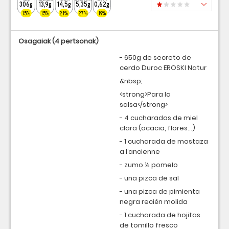
306g
13,9g
14,5g
5,35g
0,62g
15%
15%
21%
27%
19%
Osagaiak
(4 pertsonak)
- 650g de secreto de
cerdo Duroc EROSKI Natur
&nbsp;
<strong>Para la
salsa</strong>
- 4 cucharadas de miel
clara (acacia, flores…)
- 1 cucharada de mostaza
a l’ancienne
- zumo ½ pomelo
- una pizca de sal
- una pizca de pimienta
negra recién molida
- 1 cucharada de hojitas
de tomillo fresco