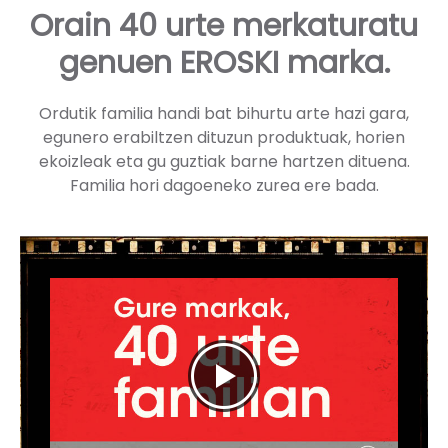
Orain 40 urte merkaturatu
genuen EROSKI marka.
Ordutik familia handi bat bihurtu arte hazi gara,
egunero erabiltzen dituzun produktuak, horien
ekoizleak eta gu guztiak barne hartzen dituena.
Familia hori dagoeneko zurea ere bada.