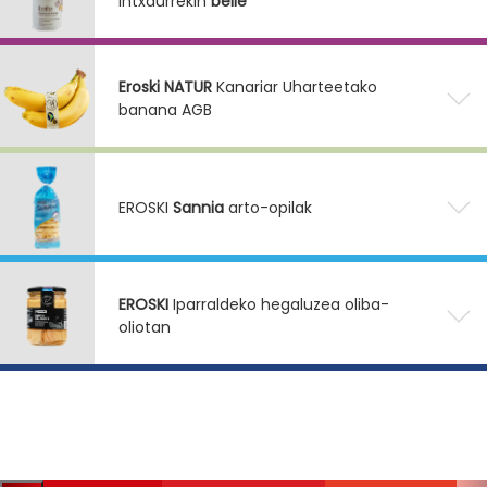
intxaurrekin
belle
Eroski NATUR
Kanariar Uharteetako
banana AGB
EROSKI
Sannia
arto-opilak
EROSKI
Iparraldeko hegaluzea oliba-
oliotan