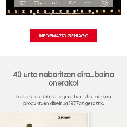
INFORMAZIO GEHIAGO
40 urte nabaritzen dira...baina
onerako!
Ikusi nola aldatu den gure berezko marken
produktuen diseinua 1977az geroztik.