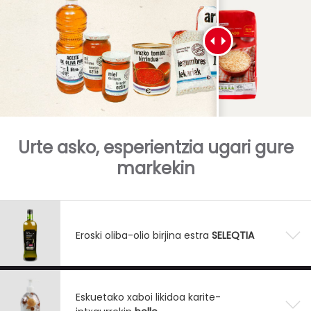
Urte asko, esperientzia ugari gure
markekin
Eroski oliba-olio birjina estra
SELEQTIA
Eskuetako xaboi likidoa karite-