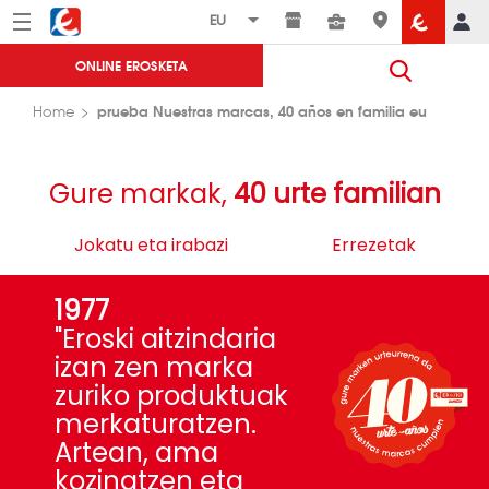
Menú
Eroski
ONLINE EROSKETA
prueba Nuestras marcas, 40 años en familia eu
Home
Gure markak,
40 urte familian
Jokatu eta irabazi
Errezetak
1977
"Eroski aitzindaria
izan zen marka
zuriko produktuak
merkaturatzen.
Artean, ama
kozinatzen eta