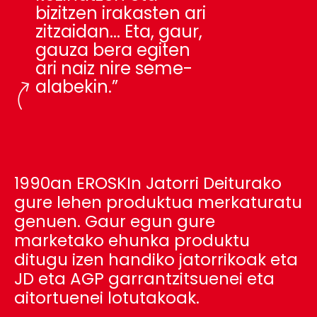
bizitzen irakasten ari
zitzaidan... Eta, gaur,
gauza bera egiten
ari naiz nire seme-
alabekin.”
1990an EROSKIn Jatorri Deiturako
gure lehen produktua merkaturatu
genuen. Gaur egun gure
marketako ehunka produktu
ditugu izen handiko jatorrikoak eta
JD eta AGP garrantzitsuenei eta
aitortuenei lotutakoak.