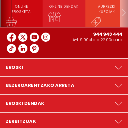
ONLINE
ONLINE DENDAK
AURREZKI
EROSKETA
KUPOIAK
944 943 444
A-L 9:00etatik 22:00etara
EROSKI
BEZEROARENTZAKO ARRETA
EROSKI DENDAK
ZERBITZUAK