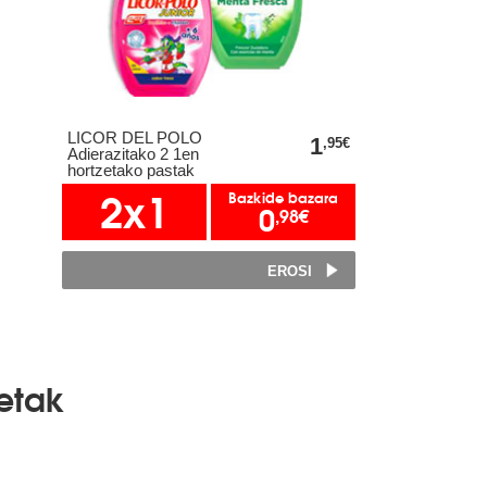
LICOR DEL POLO
1
,95€
Adierazitako 2 1en
hortzetako pastak
2x1
Bazkide bazara
0
,98€
EROSI
etak