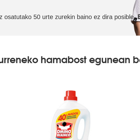
oz osatutako 50 urte zurekin baino ez dira posible.
eurreneko hamabost egunean b