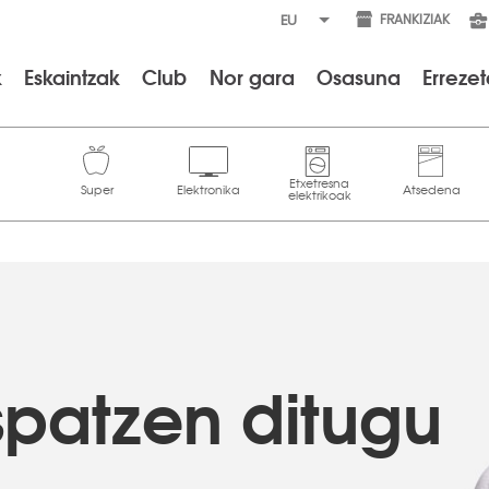
FRANKIZIAK
k
Eskaintzak
Club
Nor gara
Osasuna
Erreze
spatzen ditugu