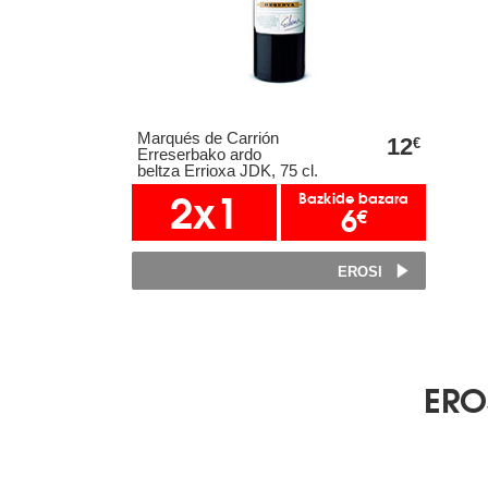
Marqués de Carrión
12
€
Erreserbako ardo
beltza Errioxa JDK, 75 cl.
2x1
Bazkide bazara
6
€
EROSI
ERO