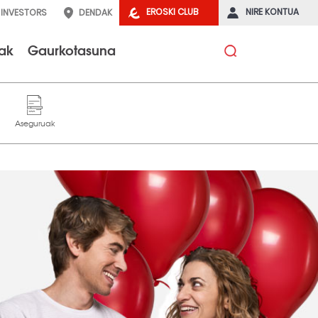
EROSKI CLUB
NIRE KONTUA
INVESTORS
DENDAK
tak
Gaurkotasuna