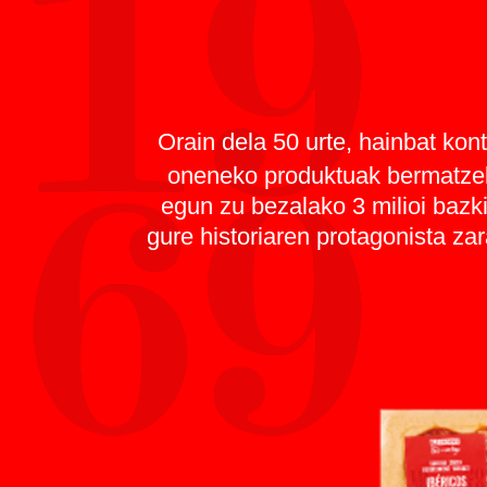
Orain dela 50 urte, hainbat konts
oneneko produktuak bermatzeko
egun zu bezalako 3 milioi bazk
gure historiaren protagonista za