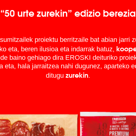
“50 urte zurekin” edizio berezia
umitzailek proiektu berritzaile bat abian jarri 
koope
 eta, beren ilusioa eta indarrak batuz,
ide baino gehiago dira EROSKI deituriko proiekt
ra eta, hala jarraitzea nahi dugunez, aparteko 
zurekin
ditugu
.