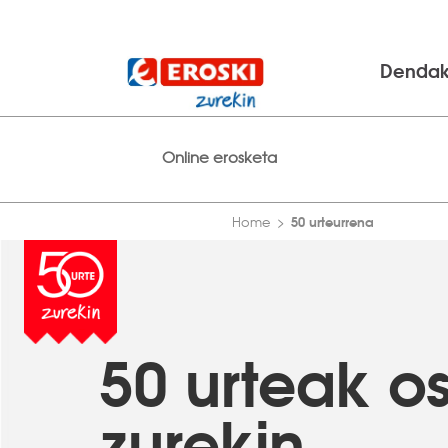
Denda
Online erosketa
50 urteurrena
Home
50 urteak o
zurekin