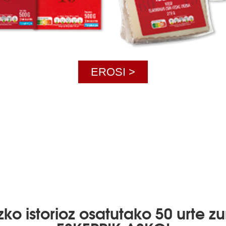
EROSI >
zko istorioz osatutako 50 urte zu