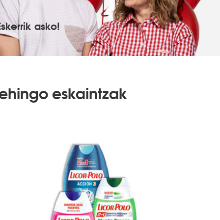
Eskerrik asko!
ehingo eskaintzak