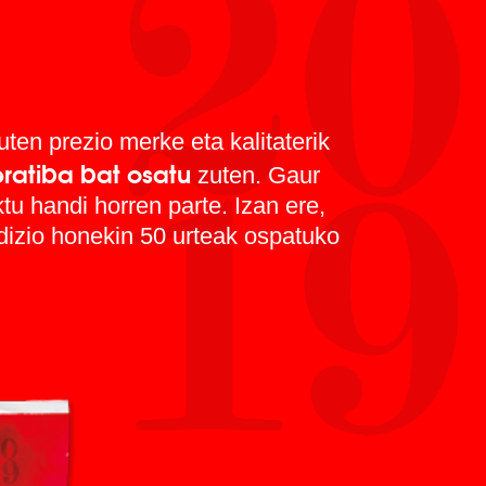
zuten prezio merke eta kalitaterik
ratiba bat osatu
zuten. Gaur
u handi horren parte. Izan ere,
edizio honekin 50 urteak ospatuko