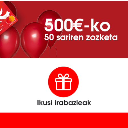
500€-ko
50 sariren zozketa