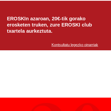
EROSKIn azaroan, 20€-tik gorako
erosketen truken, zure EROSKI club
txartela aurkeztuta.
Kontsultatu legezko oinarriak