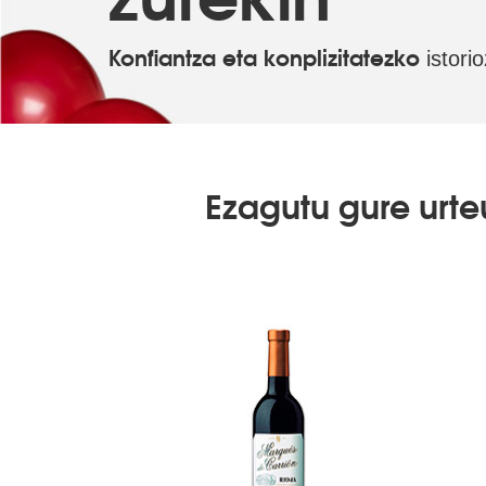
Konfiantza eta konplizitatezko
istori
Ezagutu gure urt