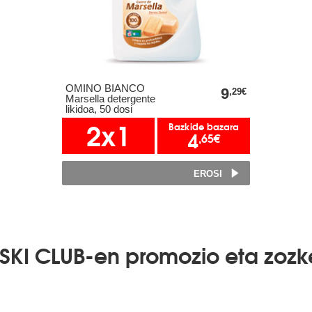
OMINO BIANCO
9
,29€
Marsella detergente
likidoa, 50 dosi
2x1
Bazkide bazara
4
,65€
EROSI
SKI CLUB-en promozio eta zozk