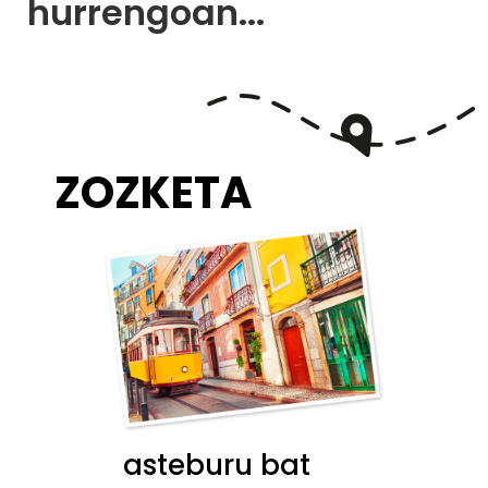
hurrengoan...
ZOZKETA
asteburu bat