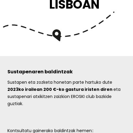
LISBOAN
Sustapenaren baldintzak
Sustapen eta zozketa honetan parte hartuko dute
2023ko irailean 200 €-ko gastura iristen diren
eta
sustapenari atxikitzen zaizkion EROSKI club bazkide
guztiak.
Kontsultatu gainerako baldintzak hemen::