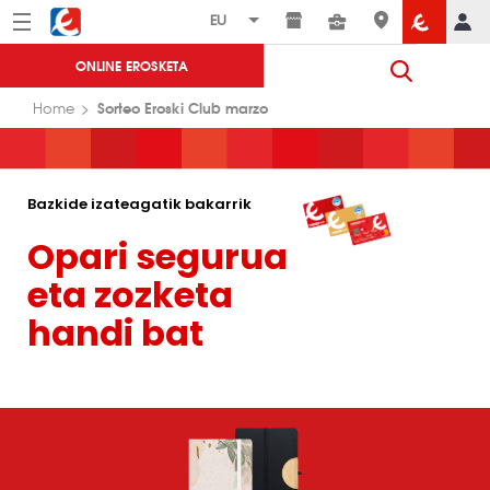
Menú
Eroski
ONLINE EROSKETA
Sorteo Eroski Club marzo
Home
Bazkide izateagatik bakarrik
Opari segurua
eta zozketa
handi bat