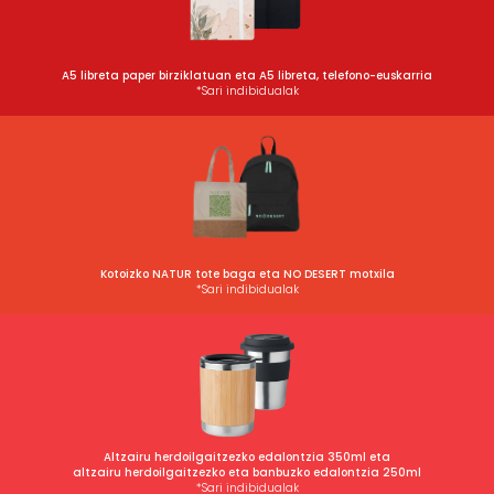
A5 libreta paper birziklatuan eta A5 libreta, telefono-euskarria
*Sari indibidualak
Kotoizko NATUR tote baga eta NO DESERT motxila
*Sari indibidualak
Altzairu herdoilgaitzezko edalontzia 350ml eta
altzairu herdoilgaitzezko eta banbuzko edalontzia 250ml
*Sari indibidualak