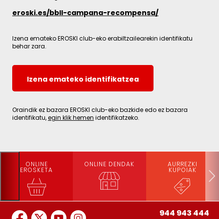
eroski.es/bbll-campana-recompensa/
Izena emateko EROSKI club-eko erabiltzailearekin identifikatu
behar zara.
Izena emateko identifikatzea
Oraindik ez bazara EROSKI club-eko bazkide edo ez bazara
identifikatu,
egin klik hemen
identifikatzeko.
ONLINE
ONLINE DENDAK
AURREZKI
EROSKETA
KUPOIAK
944 943 444