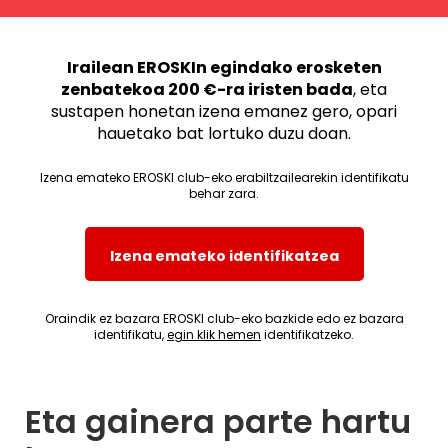
Irailean EROSKIn egindako erosketen
zenbatekoa 200 €-ra iristen bada
, eta
sustapen honetan izena emanez gero, opari
hauetako bat lortuko duzu doan.
Izena emateko EROSKI club-eko erabiltzailearekin identifikatu
behar zara.
Izena emateko identifikatzea
Oraindik ez bazara EROSKI club-eko bazkide edo ez bazara
identifikatu,
egin klik hemen
identifikatzeko.
Eta gainera parte hartu