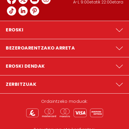
A-L 9:00etatik 22:00etara
EROSKI
BEZEROARENTZAKO ARRETA
EROSKI DENDAK
ZERBITZUAK
Ordaintzeko moduak: