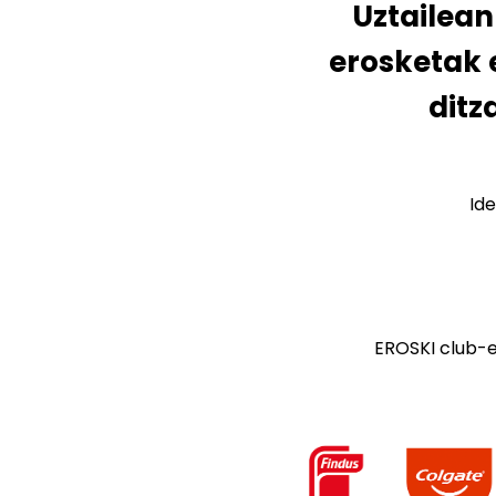
Uztailea
erosketak e
ditz
Ide
EROSKI club-e