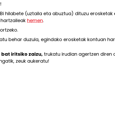
!
 hilabete (uztaila eta abuztua) dituzu erosketak 
-hartzaileak
hemen
.
ortzeko.
atu behar duzula, egindako erosketak kontuan har
at iritsiko zaizu,
trukatu irudian agertzen diren
gatik, zeuk aukeratu!