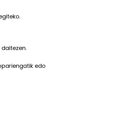
egiteko.
 daitezen.
 opariengatik edo