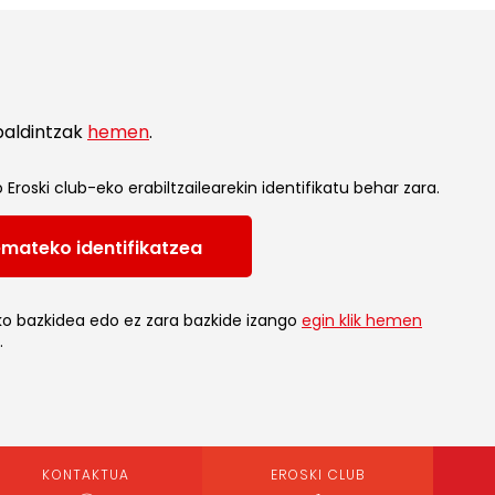
baldintzak
hemen
.
Eroski club-eko erabiltzailearekin identifikatu behar zara.
emateko identifikatzea
ko bazkidea edo ez zara bazkide izango
egin klik hemen
.
KONTAKTUA
EROSKI CLUB