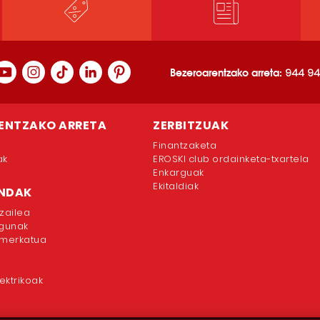
Bezeroarentzako arreta:
944 94
ENTZAKO ARRETA
ZERBITZUAK
Finantzaketa
ak
EROSKI club ordainketa-txartela
Enkarguak
Ekitaldiak
ENDAK
zailea
egunak
rmerkatua
ektrikoak