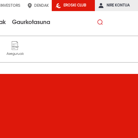
EROSKI CLUB
NIRE KONTUA
INVESTORS
DENDAK
tak
Gaurkotasuna