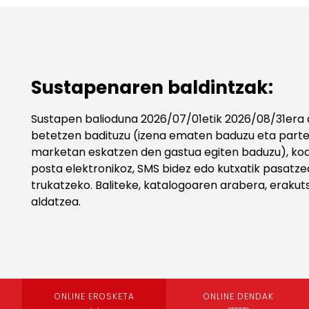
Sustapenaren baldintzak:
Sustapen balioduna 2026/07/01etik 2026/08/31era a
betetzen badituzu (izena ematen baduzu eta parte
marketan eskatzen den gastua egiten baduzu), kod
posta elektronikoz, SMS bidez edo kutxatik pasatz
trukatzeko. Baliteke, katalogoaren arabera, erakut
aldatzea.
ONLINE EROSKETA
ONLINE DENDAK