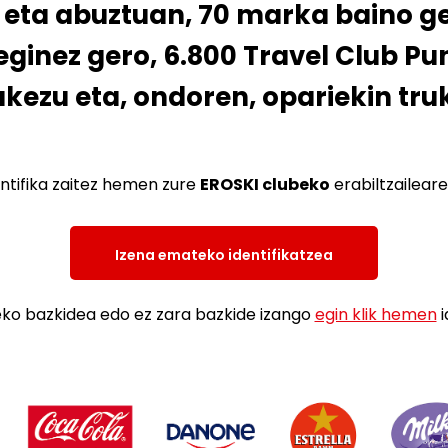
n eta abuztuan, 70 marka baino g
ginez gero, 6.800 Travel Club Pu
akezu eta, ondoren, opariekin tru
ntifika zaitez hemen zure
EROSKI clubeko
erabiltzaileare
Izena emateko identifikatzea
ko bazkidea edo ez zara bazkide izango
egin klik hemen
i