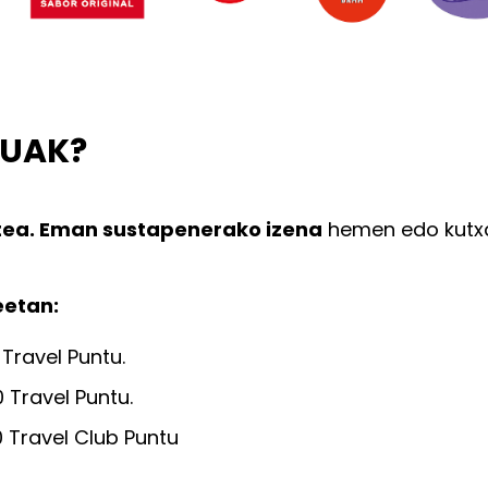
TUAK?
tea. Eman sustapenerako izena
hemen edo kutxa
eetan:
 Travel Puntu.
 Travel Puntu.
0 Travel Club Puntu