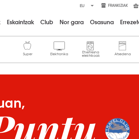
FRANKIZIAK
k
Eskaintzak
Club
Nor gara
Osasuna
Erreze
uan,
Puntu