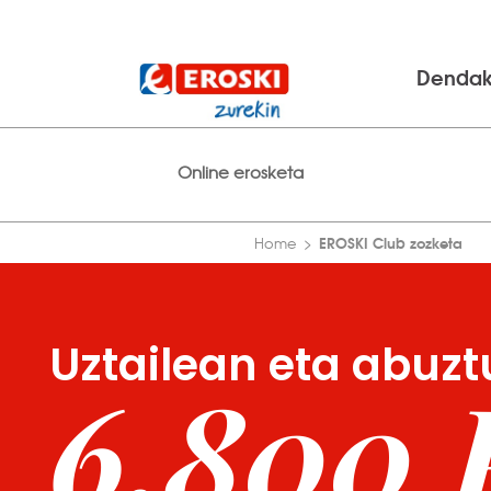
Denda
Online erosketa
EROSKI Club zozketa
Home
Uztailean eta abuzt
6.800 