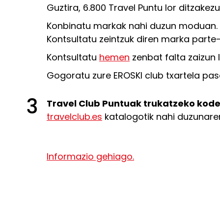
Guztira, 6.800 Travel Puntu lor ditzakezu
Konbinatu markak nahi duzun moduan. Bi
Kontsultatu zeintzuk diren marka parte
Kontsultatu
hemen
zenbat falta zaizun l
Gogoratu zure EROSKI club txartela pas
3
Travel Club Puntuak trukatzeko kode b
travelclub.es
katalogotik nahi duzunaren
Informazio gehiago.