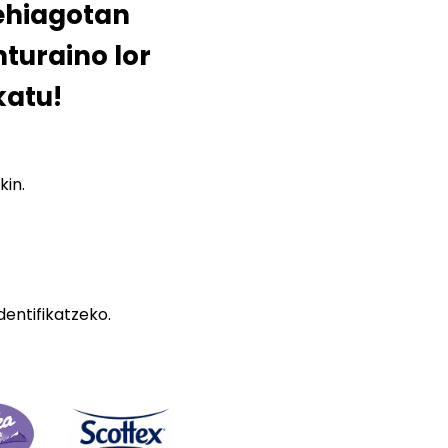
ehiagotan
nturaino lor
katu!
kin.
dentifikatzeko.