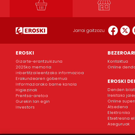
Jarrai gaitzazu
EROSKI
BEZEROAR
Gizarte-erantzukizuna
Kontaktua
2025ko memoria
Online dend
inbertitzaileentzako informazioa
Erakundearen gobernua
EROSKI D
Informaziorako barne kanala
Denden bilat
Higiezinak
Irekitako jai
Prentsa-aretoa
Online supe
Gurekin lan egin
Atsedena
Investors
Elektronika
Etxetresna el
Aseguruak