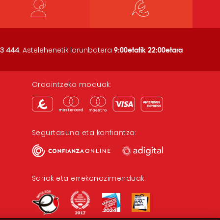
9:00etatik 22:00etara
3 444
. Astelehenetik larunbatera
Ordaintzeko moduak:
Segurtasuna eta konfiantza:
Sariak eta errekonozimenduak: