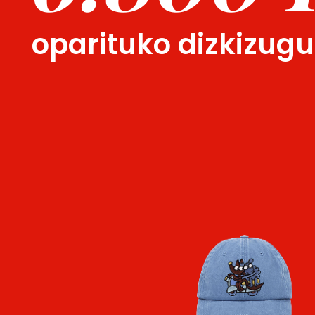
oparituko dizkizug