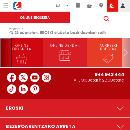
Menú
Eroski
ONLINE EROSKETA
Home
-% 25 edarietan, EROSKI clubeko bazkideentzat soilik
ONLINE
ONLINE DENDAK
AURREZKI
EROSKETA
KUPOIAK
944 943 444
A-L 9:00etatik 22:00etara
EROSKI
BEZEROARENTZAKO ARRETA