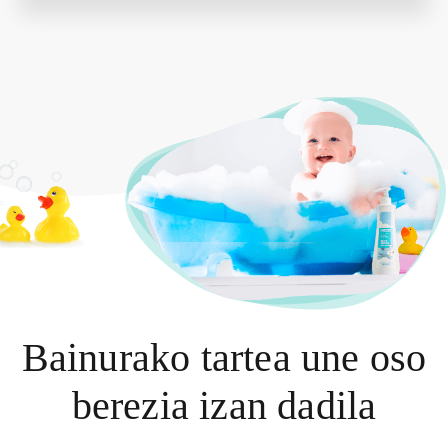
Bainurako tartea une oso
berezia izan dadila