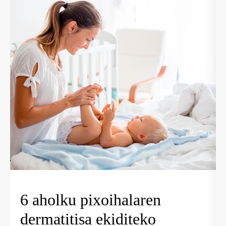
6 aholku pixoihalaren
dermatitisa ekiditeko