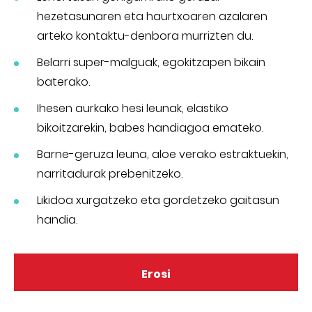
hezetasunaren eta haurtxoaren azalaren
arteko kontaktu-denbora murrizten du.
Belarri super-malguak, egokitzapen bikain
baterako.
Ihesen aurkako hesi leunak, elastiko
bikoitzarekin, babes handiagoa emateko.
Barne-geruza leuna, aloe verako estraktuekin,
narritadurak prebenitzeko.
Likidoa xurgatzeko eta gordetzeko gaitasun
handia.
Erosi