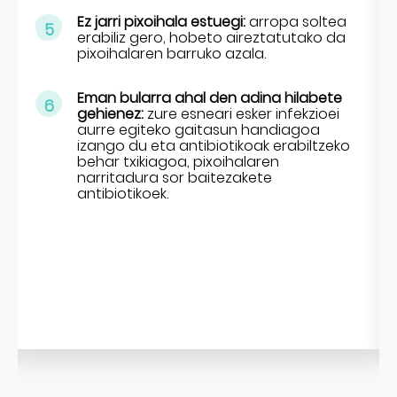
Ez jarri pixoihala estuegi:
arropa soltea
5
erabiliz gero, hobeto aireztatutako da
pixoihalaren barruko azala.
Eman bularra ahal den adina hilabete
6
gehienez:
zure esneari esker infekzioei
aurre egiteko gaitasun handiagoa
izango du eta antibiotikoak erabiltzeko
behar txikiagoa, pixoihalaren
narritadura sor baitezakete
antibiotikoek.