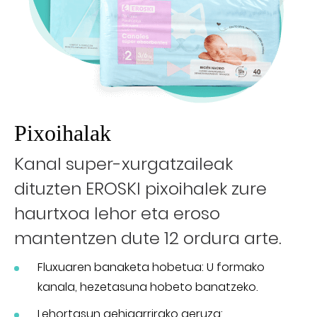
Pixoihalak
Kanal super-xurgatzaileak
dituzten EROSKI pixoihalek zure
haurtxoa lehor eta eroso
mantentzen dute 12 ordura arte.
Fluxuaren banaketa hobetua: U formako
kanala, hezetasuna hobeto banatzeko.
Lehortasun gehigarrirako geruza: