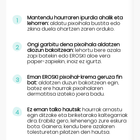
Mantendu haurraren ipurdia ahalik eta
1
lehorren:
aldatu pixoihala bustita edo
zikina duela ohartzen zaren orduko.
Ongi garbitu dena pixoihala aldatzen
2
diozun bakoitzean:
lehortu bere azala
zapi batekin edo EROSKI aloe vera
paper-zapiekin, inoiz ez igurtzi.
Eman EROSKI pixoihal-krema geruza fin
3
bat:
aldatzen duzun bakoitzean egin,
batez ere haurrak pixoihalaren
dermatitisa izateko joera badu.
Ez eman talko hautsik:
haurrak arnastu
4
egin ditzake eta biriketarako kaltegarriak
dira. Erabiliz gero, lehenengo zure eskura
bota. Gainera, kendu bere azalaren
tolesturetan pilatzen den hautsa.