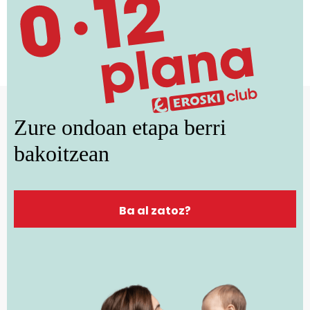
Zure ondoan etapa berri
bakoitzean
Ba al zatoz?