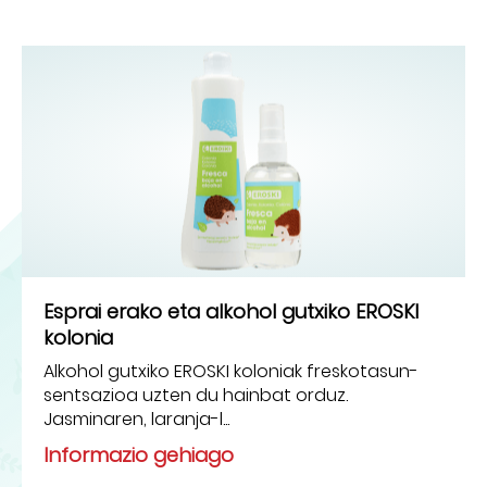
Esprai erako eta alkohol gutxiko EROSKI
kolonia
Alkohol gutxiko EROSKI koloniak freskotasun-
sentsazioa uzten du hainbat orduz.
Jasminaren, laranja-l...
Informazio gehiago