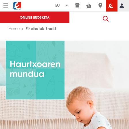
Menú
Eroski
ONLINE EROSKETA
Pixoihalak Eroski
Home