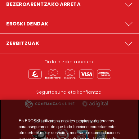
BEZEROARENTZAKO ARRETA
EROSKI DENDAK
ZERBITZUAK
Ordaintzeko moduak:
Segurtasuna eta konfiantza:
Sariak eta errekonozimenduak:
En EROSKI utilizamos cookies propias y de terceros
para asegurarnos de que todo funcione correctamente,
ofrecerte el mejor servicio y mostrarte recomendaciones
y anuncios ajustados a tus preferencias. Haciendo clic