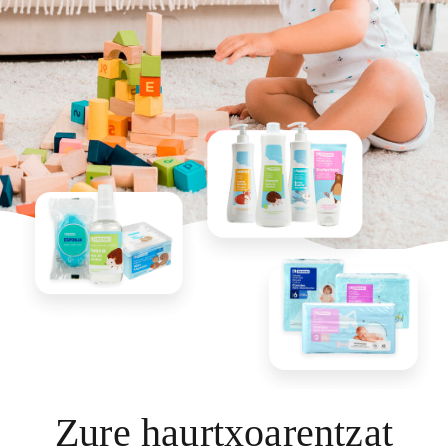
Zure haurtxoarentzat