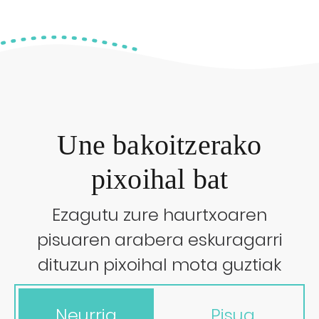
Une bakoitzerako
pixoihal bat
Ezagutu zure haurtxoaren
pisuaren arabera eskuragarri
dituzun pixoihal mota guztiak
Neurria
Pisua