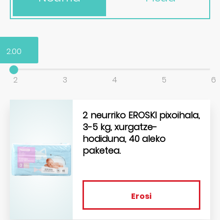
2.00
2
3
4
5
6
2 neurriko EROSKI pixoihala,
3-5 kg, xurgatze-
hodiduna, 40 aleko
paketea.
Erosi