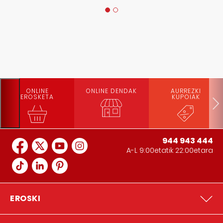
ONLINE
ONLINE DENDAK
AURREZKI
EROSKETA
KUPOIAK
944 943 444
A-L 9:00etatik 22:00etara
EROSKI