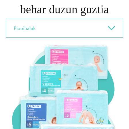
behar duzun guztia
Pixoihalak
Pixoihalak
Pants
Gauerako pixoihalak
Ohe-babesa
Paper-zapiak
Haurrentzako lurrindegia
Haurren elikadura