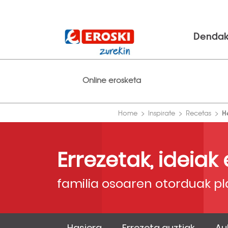
Denda
Online erosketa
H
Home
Inspirate
Recetas
Errezetak, ideiak
familia osoaren otorduak pl
Hasiera
Errezeta guztiak
Au