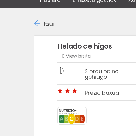
Itzuli
Helado de higos
0 View bisita
Zailtasuna
Denbora
2 ordu baino
gehiago
Prezio baxua
Prezio baxua
NUTRIZIO-
SAILKAPENA