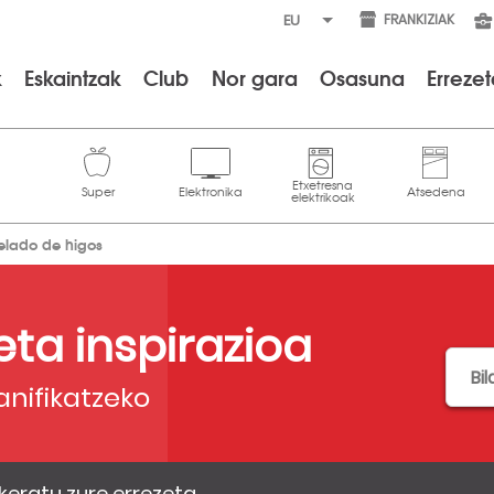
FRANKIZIAK
k
Eskaintzak
Club
Nor gara
Osasuna
Erreze
elado de higos
 eta inspirazioa
anifikatzeko
Ikusi
errezetaren
keratu zure errezeta