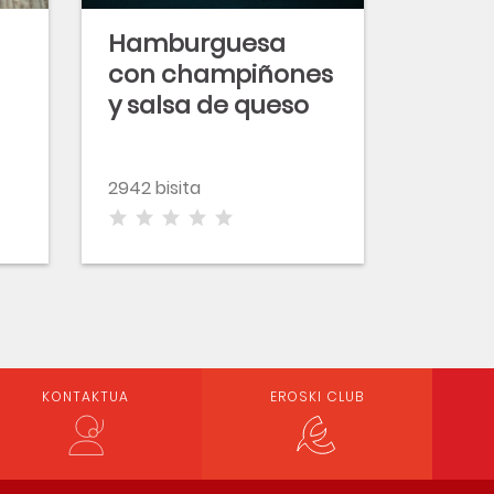
a
Hamburguesa
con champiñones
y salsa de queso
fresco
2942 bisita
KONTAKTUA
EROSKI CLUB