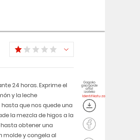
Gogoko
ante 24 horas. Exprime el
gisa gorde
ahal
izateko
món y la leche
a hasta que nos quede una
de la mezcla de higos a la
 hasta obtener una
n molde y congela al