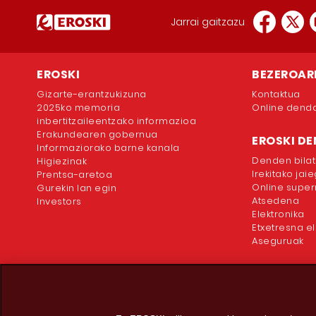
Jarrai gaitzazu
EROSKI
BEZEROAR
Gizarte-erantzukizuna
Kontaktua
2025ko memoria
Online dend
inbertitzaileentzako informazioa
Erakundearen gobernua
EROSKI D
Informaziorako barne kanala
Denden bilat
Higiezinak
Irekitako jai
Prentsa-aretoa
Online supe
Gurekin lan egin
Atsedena
Investors
Elektronika
Etxetresna el
Aseguruak