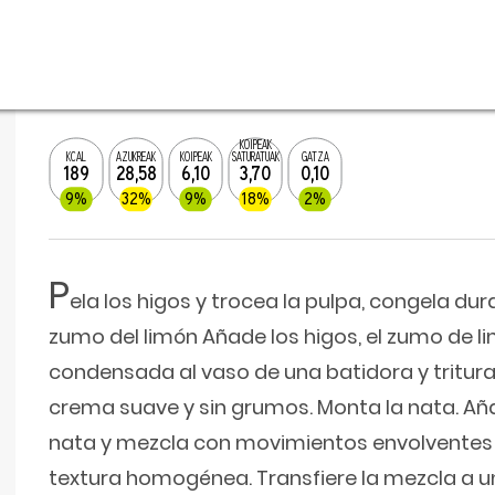
KOIPEAK
KCAL
AZUKREAK
KOIPEAK
SATURATUAK
GATZA
189
28,58
6,10
3,70
0,10
9%
32%
9%
18%
2%
P
ela los higos y trocea la pulpa, congela dur
zumo del limón Añade los higos, el zumo de li
condensada al vaso de una batidora y tritur
crema suave y sin grumos. Monta la nata. Aña
nata y mezcla con movimientos envolventes
textura homogénea. Transfiere la mezcla a u