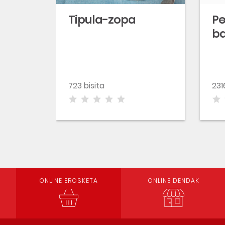
Tipula-zopa
Pe
ba
723 bisita
231
ONLINE EROSKETA
ONLINE DENDAK