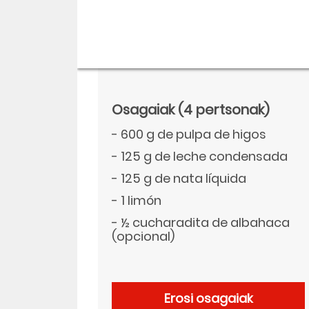
Osagaiak
(4 pertsonak)
- 600 g de pulpa de higos
- 125 g de leche condensada
- 125 g de nata líquida
- 1 limón
- ½ cucharadita de albahaca
Descargar
(opcional)
Facebook
Erosi osagaiak
Twitter