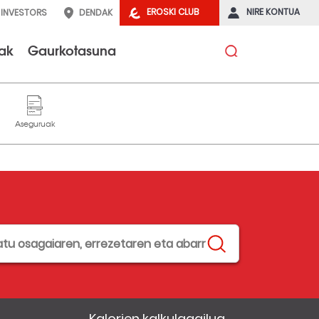
EROSKI CLUB
NIRE KONTUA
INVESTORS
DENDAK
tak
Gaurkotasuna
Kalorien kalkulagailua