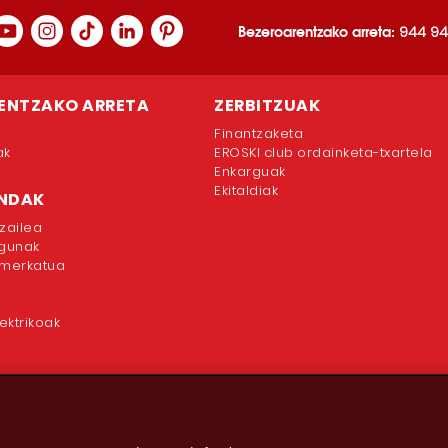
Bezeroarentzako arreta:
944 94
ENTZAKO ARRETA
ZERBITZUAK
Finantzaketa
ak
EROSKI club ordainketa-txartela
Enkarguak
Ekitaldiak
ENDAK
zailea
egunak
rmerkatua
ektrikoak