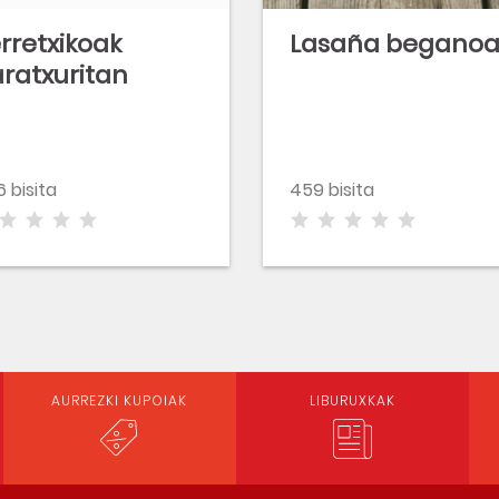
rretxikoak
Lasaña begano
ratxuritan
6 bisita
459 bisita
AURREZKI KUPOIAK
LIBURUXKAK