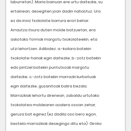
laburretan). Maria bainuan ere urtu daitezke, su
ertainean, desegiten joan dadin nahastuz. Ura
ez da inoiz txokolate barrura erori behar.
Arrautza itxura duten molde batzuetan, era
askotako formak margotu txokolateekin, eta
utzi lehortzen. Adibidez: a.-koilara batekin
txokolate-hariak egin daitezke. b.-zotz batekin
edo pintzel batekin puntutxoak margotu
daitezke. c.-zotz batekin marrazki kurbatuak
egin daitezke, gusanitoak balira bezala.
Marrazkiak lehortu direnean, zabaldu urtutako
txokolatea moldearen azalera osoan zehar,
geruza bat eginez (ez dadila oso bero egon,
bestela marrazkiak desegingo ditu eta). Giroko