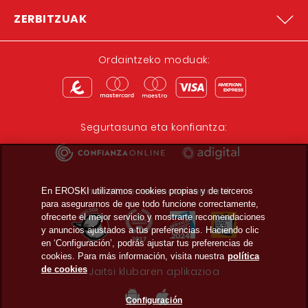
ZERBITZUAK
Ordaintzeko moduak:
Segurtasuna eta konfiantza:
Sariak eta errekonozimenduak:
En EROSKI utilizamos cookies propias y de terceros
para asegurarnos de que todo funcione correctamente,
ofrecerte el mejor servicio y mostrarte recomendaciones
y anuncios ajustados a tus preferencias. Haciendo clic
en ‘Configuración’, podrás ajustar tus preferencias de
cookies. Para más información, visita nuestra
política
de cookies
Jaitsi klubaren aplikazioa
Configuración