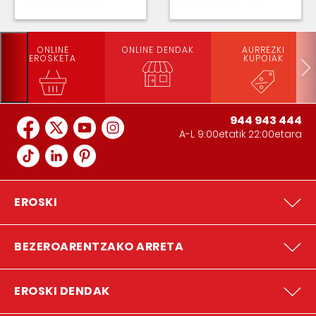
ONLINE
ONLINE DENDAK
AURREZKI
EROSKETA
KUPOIAK
944 943 444
A-L 9:00etatik 22:00etara
EROSKI
BEZEROARENTZAKO ARRETA
EROSKI DENDAK