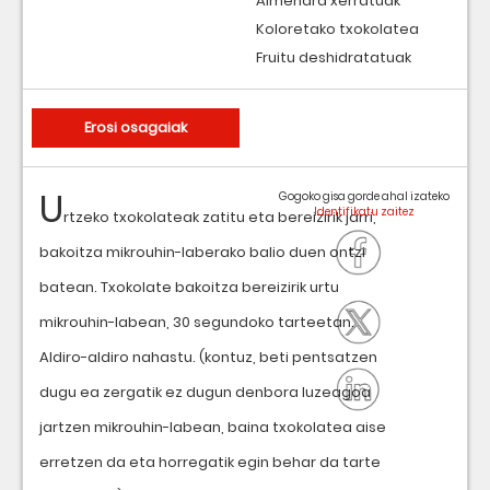
Almendra xerratuak
Koloretako txokolatea
Fruitu deshidratatuak
Erosi osagaiak
U
Gogoko gisa gorde ahal izateko
rtzeko txokolateak zatitu eta bereizirik jarri,
bakoitza mikrouhin-laberako balio duen ontzi
batean. Txokolate bakoitza bereizirik urtu
mikrouhin-labean, 30 segundoko tarteetan.
Aldiro-aldiro nahastu. (kontuz, beti pentsatzen
dugu ea zergatik ez dugun denbora luzeagoa
jartzen mikrouhin-labean, baina txokolatea aise
erretzen da eta horregatik egin behar da tarte