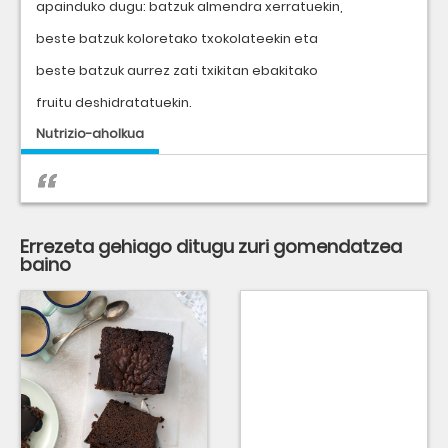
apainduko dugu: batzuk almendra xerratuekin,
beste batzuk koloretako txokolateekin eta
beste batzuk aurrez zati txikitan ebakitako
fruitu deshidratatuekin.
Nutrizio-aholkua
Errezeta gehiago ditugu zuri gomendatzea
baino