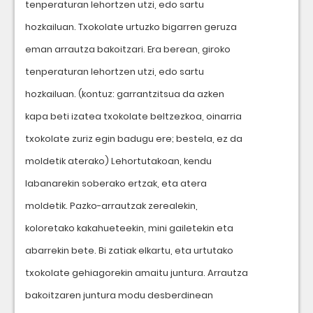
tenperaturan lehortzen utzi, edo sartu
hozkailuan. Txokolate urtuzko bigarren geruza
eman arrautza bakoitzari. Era berean, giroko
tenperaturan lehortzen utzi, edo sartu
hozkailuan. (kontuz: garrantzitsua da azken
kapa beti izatea txokolate beltzezkoa, oinarria
txokolate zuriz egin badugu ere; bestela, ez da
moldetik aterako) Lehortutakoan, kendu
labanarekin soberako ertzak, eta atera
moldetik. Pazko-arrautzak zerealekin,
koloretako kakahueteekin, mini gailetekin eta
abarrekin bete. Bi zatiak elkartu, eta urtutako
txokolate gehiagorekin amaitu juntura. Arrautza
bakoitzaren juntura modu desberdinean