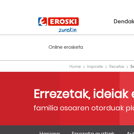
Denda
Online erosketa
S
Home
Inspirate
Recetas
Errezetak, ideiak
familia osoaren otorduak pl
Hasiera
Errezeta guztiak
Au