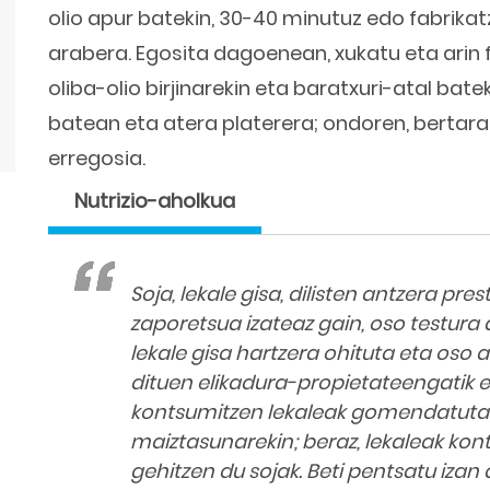
olio apur batekin, 30-40 minutuz edo fabrikat
arabera. Egosita dagoenean, xukatu eta arin f
oliba-olio birjinarekin eta baratxuri-atal bat
batean eta atera platerera; ondoren, bertara
erregosia.
Nutrizio-aholkua
Soja, lekale gisa, dilisten antzera pre
zaporetsua izateaz gain, oso testura 
lekale gisa hartzera ohituta eta oso a
dituen elikadura-propietateengatik et
kontsumitzen lekaleak gomendatuta
maiztasunarekin; beraz, lekaleak ko
gehitzen du sojak. Beti pentsatu izan