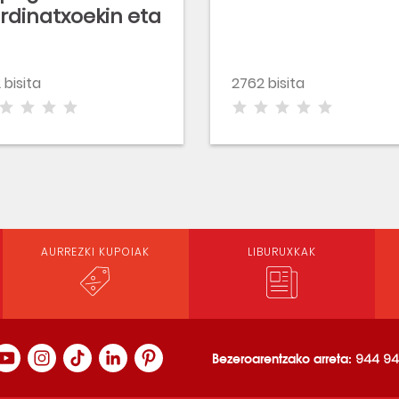
rdinatxoekin eta
moiarekin
 bisita
2762 bisita
AURREZKI KUPOIAK
LIBURUXKAK
Bezeroarentzako arreta:
944 94