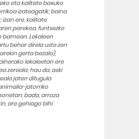
ko eta kalitate baxuko
rrikoa izateagatik; baina
izan ere, kalitate
aren parekoa, funtsezko
o barnean. Lekaleen
rtu behar direla uste zen
arekin gerta bezala),
gainerako lekaleetan ere
a zereala; hau da, aski
eala jaten ditugula
animalia-jatorriko
 honetan, bada, arroza
in, are gehiago bihi