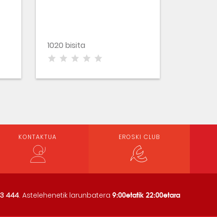
1020 bisita
KONTAKTUA
EROSKI CLUB
9:00etatik 22:00etara
3 444
. Astelehenetik larunbatera