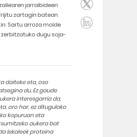
zailearen jarraibideen
rijitu zartagin batean
ekin. Sartu arroza molde
 zerbitzatuko dugu soja-
sta daiteke eta, oso
atsegina du. Ez gaude
ukera interesgarria da,
a, oro har, ez ditugulako
ko kopuruan eta
ntsumitzeko aukera bat
 da lekaleek proteina