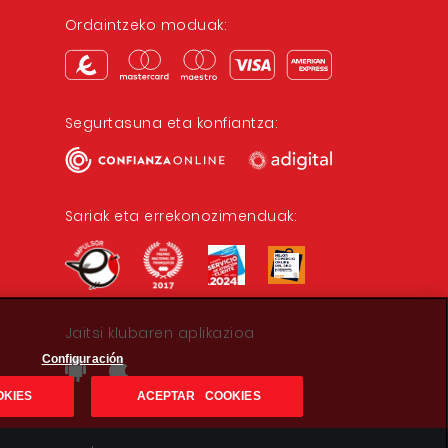
Ordaintzeko moduak:
Segurtasuna eta konfiantza:
Sariak eta errekonozimenduak:
Jaitsi klubaren aplikazioa
Configuración
OKIES
ACEPTAR COOKIES