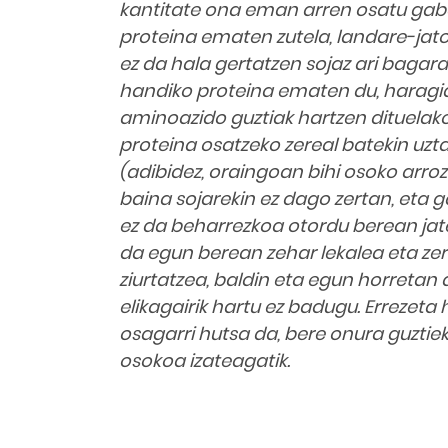
kantitate ona eman arren osatu gabe
proteina ematen zutela, landare-jato
ez da hala gertatzen sojaz ari bagara; 
handiko proteina ematen du, haragi
aminoazido guztiak hartzen dituelak
proteina osatzeko zereal batekin uzta
(adibidez, oraingoan bihi osoko arroz
baina sojarekin ez dago zertan, eta 
ez da beharrezkoa otordu berean jate
da egun berean zehar lekalea eta zer
ziurtatzea, baldin eta egun horretan 
elikagairik hartu ez badugu. Errezeta
osagarri hutsa da, bere onura guztiek
osokoa izateagatik.