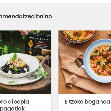
 gomendatzea baino
ro di sepia
Eltzeko beganoa
pagetiak