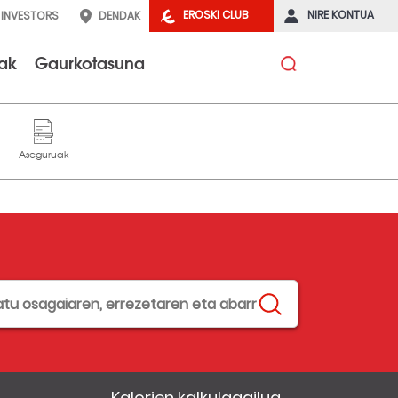
EROSKI CLUB
NIRE KONTUA
INVESTORS
DENDAK
tak
Gaurkotasuna
Kalorien kalkulagailua