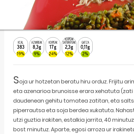
KOIPEAK
KCAL
AZUKREAK
KOIPEAK
SATURATUAK
GATZA
383
8,3g
17g
2,3g
0,11g
19%
9%
24%
12%
2%
S
oja ur hotzetan beratu hiru orduz. Frijitu ari
eta azenarioa brunoisse erara xehatuta (zati t
daudenean gehitu tomatea zatitan, eta salt
piperrautsa eta soja berdea xukatuta. Nahastu
utzi guztia irakiten, estalkia jarrita, 40 minut
bost minutuz. Aparte, egosi arroza ur irakinet