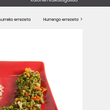
Aurreko errezeta
Hurrengo errezeta