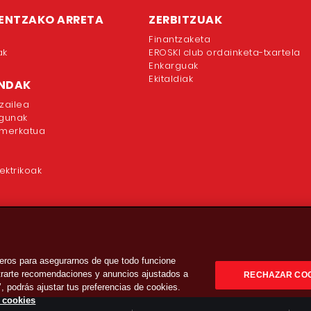
ENTZAKO ARRETA
ZERBITZUAK
Finantzaketa
ak
EROSKI club ordainketa-txartela
Enkarguak
Ekitaldiak
ENDAK
zailea
egunak
rmerkatua
ektrikoak
eros para asegurarnos de que todo funcione
strarte recomendaciones y anuncios ajustados a
RECHAZAR CO
’, podrás ajustar tus preferencias de cookies.
e cookies