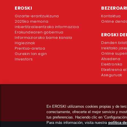
EROSKI
BEZEROAR
Gizarte-erantzukizuna
Kontaktua
2025ko memoria
Online dend
inbertitzaileentzako informazioa
Erakundearen gobernua
EROSKI D
Informaziorako barne kanala
Denden bilat
Higiezinak
Irekitako jai
Prentsa-aretoa
Online supe
Gurekin lan egin
Atsedena
Investors
Elektronika
Etxetresna el
Aseguruak
En EROSKI utilizamos cookies propias y de terc
correctamente, ofrecerte el mejor servicio y mo
tus preferencias. Haciendo clic en ‘Configuración
Para más información, visita nuestra
política d