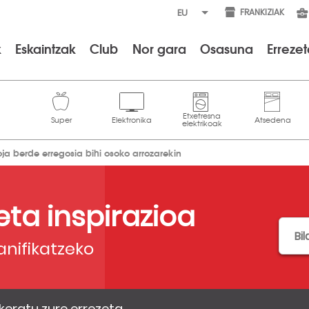
FRANKIZIAK
k
Eskaintzak
Club
Nor gara
Osasuna
Erreze
oja berde erregosia bihi osoko arrozarekin
 eta inspirazioa
anifikatzeko
keratu zure errezeta