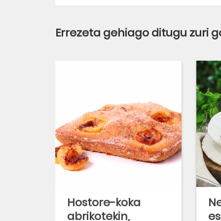
Errezeta gehiago ditugu zuri
Hostore-koka
Ne
abrikotekin,
es