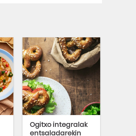
Ogitxo integralak
entsaladarekin