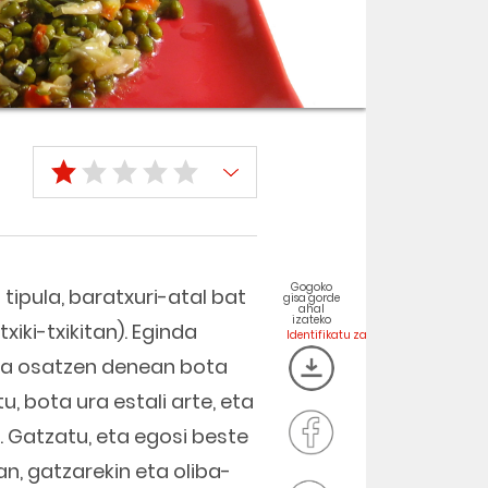
Gogoko
n tipula, baratxuri-atal bat
gisa gorde
ahal
izateko
xiki-txikitan). Eginda
sa osatzen denean bota
, bota ura estali arte, eta
uz. Gatzatu, eta egosi beste
an, gatzarekin eta oliba-