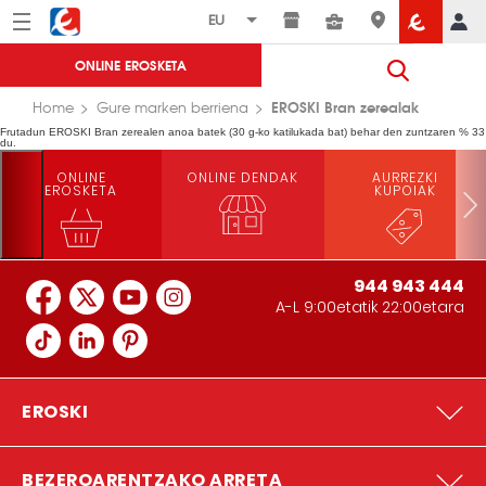
Menú
Eroski
ONLINE EROSKETA
EROSKI Bran zerealak
Home
Gure marken berriena
Frutadun EROSKI Bran zerealen anoa batek (30 g-ko katilukada bat) behar den zuntzaren % 33
du.
ONLINE
ONLINE DENDAK
AURREZKI
EROSKETA
KUPOIAK
944 943 444
A-L 9:00etatik 22:00etara
EROSKI
BEZEROARENTZAKO ARRETA