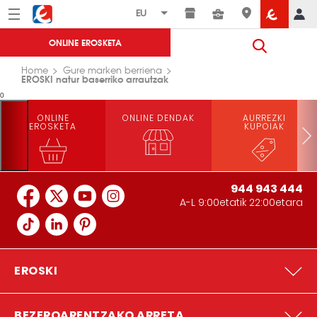
Menú
Eroski
ONLINE EROSKETA
Home
Gure marken berriena
EROSKI natur baserriko arrautzak
0
ONLINE
ONLINE DENDAK
AURREZKI
EROSKETA
KUPOIAK
944 943 444
A-L 9:00etatik 22:00etara
EROSKI
BEZEROARENTZAKO ARRETA