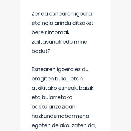
Zer da esnearen igoera
eta nola arindu ditzaket
bere sintomak
zailtasunak edo mina
badut?
Esnearen igoera ez du
eragiten bularretan
atxikitako esneak, baizik
eta bularretako
baskularizazioan
hazkunde nabarmena
egoten delako izaten da,