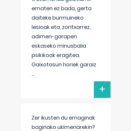
ematen ez bada, gerta
daiteke burmuineko
lesioak eta, zoritxarrez,
adimen-garapen
eskaseko minusbalia
psikikoak eragitea.
Gaixotasun horiek garaiz
...
+
Zer ikusten du emaginak
baginako ukimenarekin?