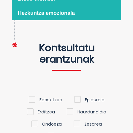
Hezkuntza emozionala
Kontsultatu
erantzunak
Edoskitzea
Epidurala
Erditzea
Haurdunaldia
Ondoeza
Zesarea