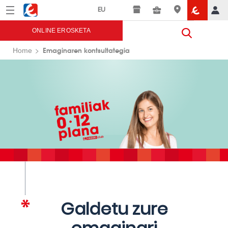
Menú
Eroski
ONLINE EROSKETA
Emaginaren kontsultategia
Home
Galdetu zure