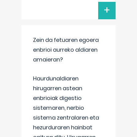
+
Zein da fetuaren egoera
enbrioi aurreko aldiaren
amaieran?
Haurdunaldiaren
hirugarren astean
enbrioiak digestio
sistemaren, nerbio
sistema zentralaren eta
hezurduraren hainbat