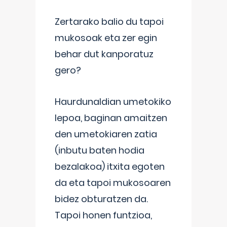
Zertarako balio du tapoi
mukosoak eta zer egin
behar dut kanporatuz
gero?
Haurdunaldian umetokiko
lepoa, baginan amaitzen
den umetokiaren zatia
(inbutu baten hodia
bezalakoa) itxita egoten
da eta tapoi mukosoaren
bidez obturatzen da.
Tapoi honen funtzioa,