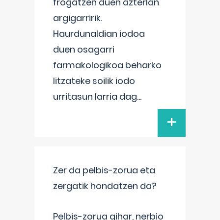
frogatzen duen azterlan
argigarririk.
Haurdunaldian iodoa
duen osagarri
farmakologikoa beharko
litzateke soilik iodo
urritasun larria dag
...
+
Zer da pelbis-zorua eta
zergatik hondatzen da?
Pelbis-zorua gihar, nerbio