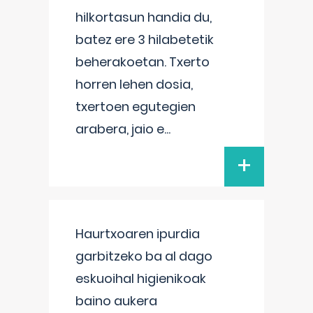
hilkortasun handia du,
batez ere 3 hilabetetik
beherakoetan. Txerto
horren lehen dosia,
txertoen egutegien
arabera, jaio e
...
+
Haurtxoaren ipurdia
garbitzeko ba al dago
eskuoihal higienikoak
baino aukera