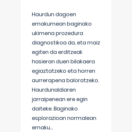
Haurdun dagoen
emakumean baginako
ukimena prozedura
diagnostikoa da, eta maiz
egiten da erditzeak
hasieran duen bilakaera
egiaztatzeko eta horren
aurrerapena baloratzeko.
Haurdunaldiaren
jarraipenean ere egin
daiteke. Baginako
esplorazioan normalean
emaku
...