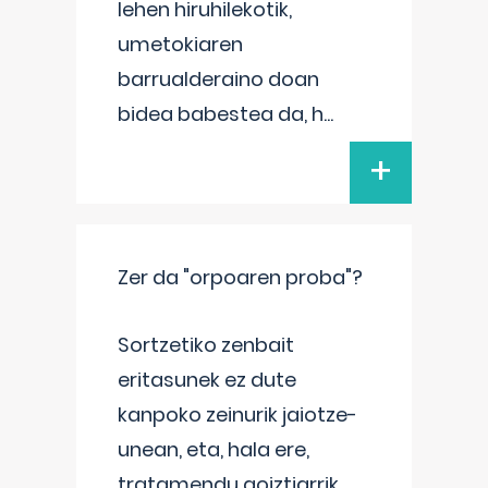
lehen hiruhilekotik,
umetokiaren
barrualderaino doan
bidea babestea da, h
...
+
Zer da "orpoaren proba"?
Sortzetiko zenbait
eritasunek ez dute
kanpoko zeinurik jaiotze-
unean, eta, hala ere,
tratamendu goiztiarrik