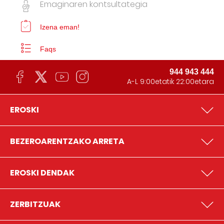
Emaginaren kontsultategia
Izena eman!
Faqs
944 943 444
A-L 9:00etatik 22:00etara
EROSKI
BEZEROARENTZAKO ARRETA
EROSKI DENDAK
ZERBITZUAK