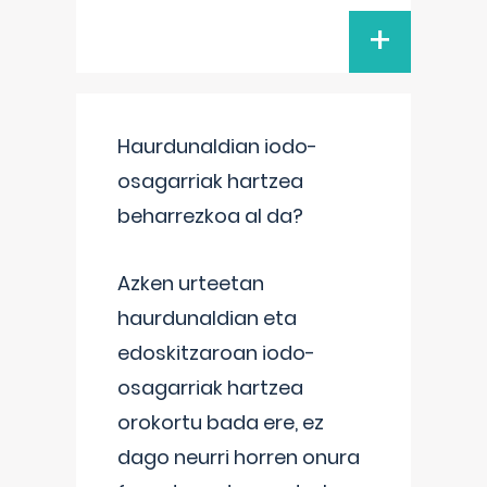
+
Haurdunaldian iodo-
osagarriak hartzea
beharrezkoa al da?
Azken urteetan
haurdunaldian eta
edoskitzaroan iodo-
osagarriak hartzea
orokortu bada ere, ez
dago neurri horren onura