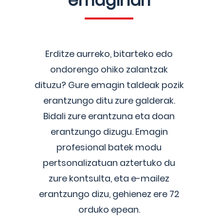
emaginari
Erditze aurreko, bitarteko edo
ondorengo ohiko zalantzak
dituzu? Gure emagin taldeak pozik
erantzungo ditu zure galderak.
Bidali zure erantzuna eta doan
erantzungo dizugu. Emagin
profesional batek modu
pertsonalizatuan aztertuko du
zure kontsulta, eta e-mailez
erantzungo dizu, gehienez ere 72
orduko epean.