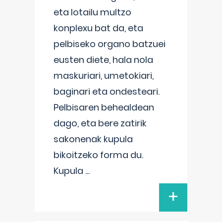
eta lotailu multzo
konplexu bat da, eta
pelbiseko organo batzuei
eusten diete, hala nola
maskuriari, umetokiari,
baginari eta ondesteari.
Pelbisaren behealdean
dago, eta bere zatirik
sakonenak kupula
bikoitzeko forma du.
Kupula
...
+