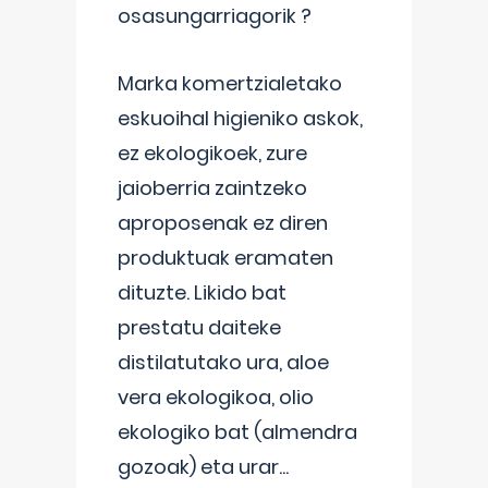
osasungarriagorik ?
Marka komertzialetako
eskuoihal higieniko askok,
ez ekologikoek, zure
jaioberria zaintzeko
aproposenak ez diren
produktuak eramaten
dituzte. Likido bat
prestatu daiteke
distilatutako ura, aloe
vera ekologikoa, olio
ekologiko bat (almendra
gozoak) eta urar
...