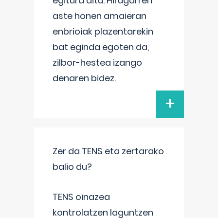
egitura ditu. Hirugarren
aste honen amaieran
enbrioiak plazentarekin
bat eginda egoten da,
zilbor-hestea izango
denaren bidez.
+
Zer da TENS eta zertarako
balio du?
TENS oinazea
kontrolatzen laguntzen