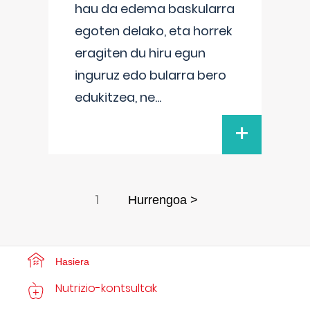
hau da edema baskularra
egoten delako, eta horrek
eragiten du hiru egun
inguruz edo bularra bero
edukitzea, ne
...
+
1
Hurrengoa >
Hasiera
Nutrizio-kontsultak