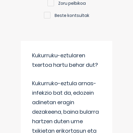
Zoru pelbikoa
Beste kontsultak
Kukurruku-eztularen
txertoa hartu behar dut?
Kukurruko-eztula arnas-
infekzio bat da, edozein
adinetan eragin
dezakeena, baina bularra
hartzen duten ume
txikietan erikortasun eta