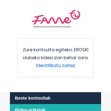
Zure kontsulta egiteko, EROSKI
clubeko kidea izan behar zara.
Identifikatu zaitez
Beste kontsultak
Bideo-ariketak