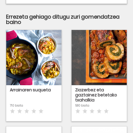
Errezeta gehiago ditugu zuri gomendatzea
baino
Arrainaren suqueta
Ziazerbez eta
gaztainez betetako
txahalkia
710 bisita
580 bisita