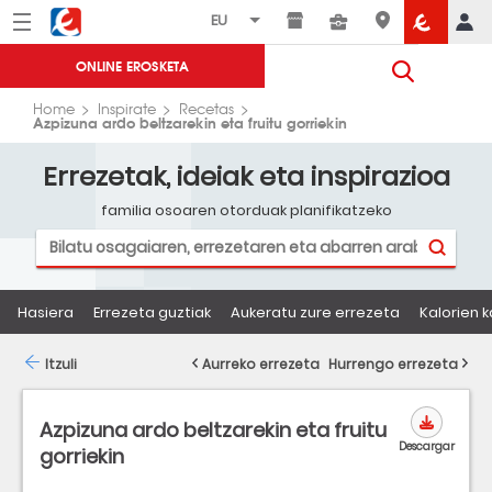
Menú
Eroski
ONLINE EROSKETA
Home
Inspirate
Recetas
Azpizuna ardo beltzarekin eta fruitu gorriekin
Errezetak, ideiak eta inspirazioa
familia osoaren otorduak planifikatzeko
Hasiera
Errezeta guztiak
Aukeratu zure errezeta
Kalorien k
Itzuli
Aurreko errezeta
Hurrengo errezeta
Azpizuna ardo beltzarekin eta fruitu
Descargar
gorriekin