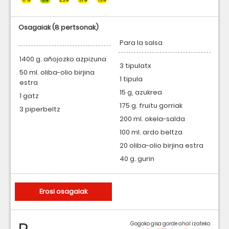
Osagaiak
(8 pertsonak)
Para la salsa
1400 g. añojozko azpizuna
3 tipulatx
50 ml. oliba-olio birjina
1 tipula
estra
15 g, azukrea
1 gatz
175 g. fruitu gorriak
3 piperbeltz
200 ml. okela-salda
100 ml. ardo beltza
20 oliba-olio birjina estra
40 g. gurin
Erosi osagaiak
Gogoko gisa gorde ahal izateko