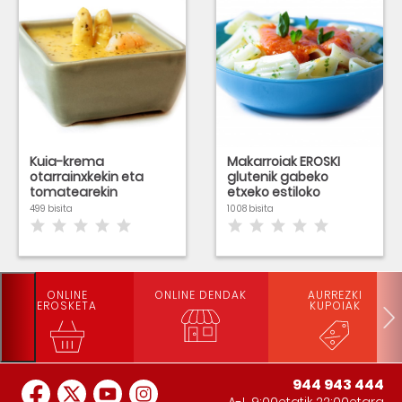
Kuia-krema
Makarroiak EROSKI
otarrainxkekin eta
glutenik gabeko
tomatearekin
etxeko estiloko
tomate-saltsan eta
499 bisita
1008 bisita
albakarekin
ONLINE
ONLINE DENDAK
AURREZKI
EROSKETA
KUPOIAK
944 943 444