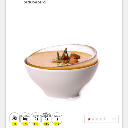
ordubetera
KOIPEAK
KCAL
AZUKREAK
KOIPEAK
SATURATUAK
GATZA
251
10g
12g
2g
1g
13%
11%
18%
10%
12%