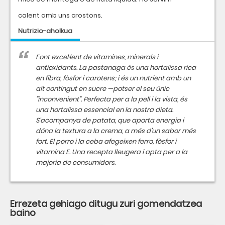
calent amb uns crostons.
Nutrizio-aholkua
Font excel·lent de vitamines, minerals i
antioxidants. La pastanaga és una hortalissa rica
en fibra, fòsfor i carotens; i és un nutrient amb un
alt contingut en sucre —potser el seu únic
"inconvenient". Perfecta per a la pell i la vista, és
una hortalissa essencial en la nostra dieta.
S'acompanya de patata, que aporta energia i
dóna la textura a la crema, a més d'un sabor més
fort. El porro i la ceba afegeixen ferro, fòsfor i
vitamina E. Una recepta lleugera i apta per a la
majoria de consumidors.
Errezeta gehiago ditugu zuri gomendatzea
baino