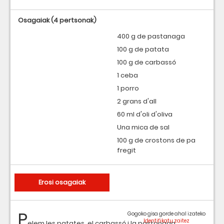
Osagaiak
(4 pertsonak)
400 g de pastanaga
100 g de patata
100 g de carbassó
1 ceba
1 porro
2 grans d'all
60 ml d'oli d'oliva
Una mica de sal
100 g de crostons de pa
fregit
Erosi osagaiak
P
Gogoko gisa gorde ahal izateko
elem les patates, el carbassó i la pastanaga.