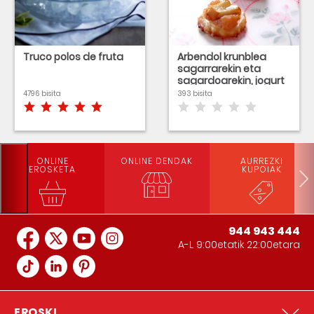
Truco polos de fruta
Arbendol krunblea
sagarrarekin eta
sagardoarekin, jogurt
izozkiarekin
4796 bisita
393 bisita
ONLINE
ONLINE DENDAK
AURREZKI
EROSKETA
KUPOIAK
944 943 444
A-L 9:00etatik 22:00etara
EROSKI