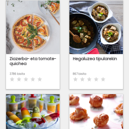
Ziazerba- eta tomate-
Hegaluzea tipularekin
quichea
3786 bisita
867 bisita