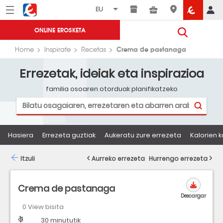
Menú
Eroski
ONLINE EROSKETA
Crema de pastanaga
Home
Inspirate
Recetas
Errezetak, ideiak eta inspirazioa
familia osoaren otorduak planifikatzeko
Hasiera
Errezeta guztiak
Aukeratu zure errezeta
Kalorien k
Itzuli
Aurreko errezeta
Hurrengo errezeta
Crema de pastanaga
Descargar
0 View bisita
Zailtasuna
Denbora
30 minututik