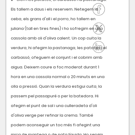
Els tallem a daus i els reservem. Netegem la
ceba, els grans d'all i el porro, ho tallem en
juliana (tall en tires fines) i ho sofregim en una
cassola amb oli d'oliva calent. Un cop cuita la
verdura, hi afegim la pastanaga, les patates i el
carbassó, ofeguem el conjunt i el cobrim amb
aigua. Deixem coure a foc moderat durant 1
hora en una cassola normal o 20 minuts en una
olla a pressió. Quan la verdura estigui cuita, la
passem pel passapuré o per la batedora. Hi
afegim el punt de sal i una culleradeta d'oli
d'oliva verge per refinar la crema. També
podem aconseguir un toc més fi afegint una
mica de mantega o de nata líquida. Ho servim