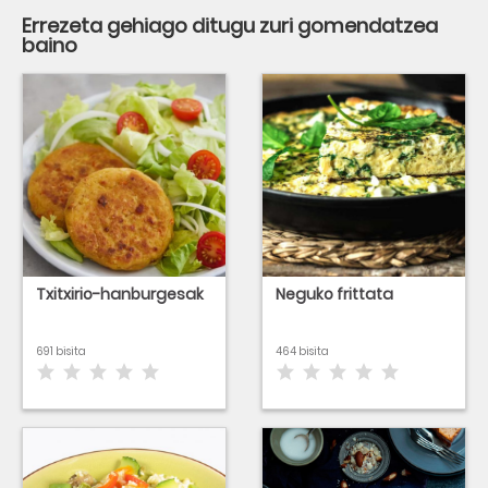
Errezeta gehiago ditugu zuri gomendatzea
baino
Txitxirio-hanburgesak
Neguko frittata
691 bisita
464 bisita