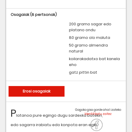
Osagaiak
(8 pertsonak)
200 gramo sagar edo
platano ondu
80 gramo olo maluta
50 gramo almendra
natural
koilarakadatxo bat kanela
eho
gatz pittin bat
Erosi osagaiak
P
Gogoko gisa gorde ahal izateko
latanoa pure egingo dugu sardexka batekin,
edo sagarra irabiatu edo konpota eran egin.