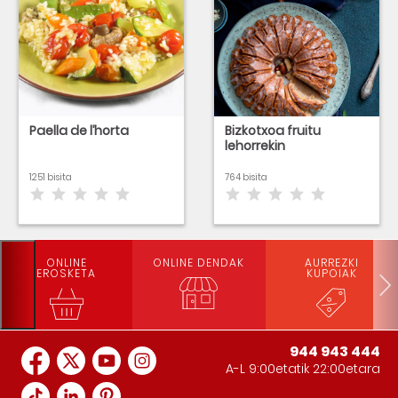
Paella de l’horta
Bizkotxoa fruitu
lehorrekin
1251 bisita
764 bisita
ONLINE
ONLINE DENDAK
AURREZKI
EROSKETA
KUPOIAK
944 943 444
A-L 9:00etatik 22:00etara