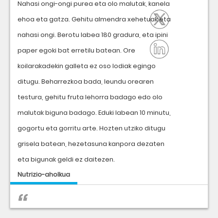
Nahasi ongi-ongi purea eta olo malutak, kanela
ehoa eta gatza. Gehitu almendra xehetuak eta
nahasi ongi. Berotu labea 180 gradura, eta ipini
paper egoki bat erretilu batean. Ore
koilarakadekin galleta ez oso lodiak egingo
ditugu. Beharrezkoa bada, leundu orearen
testura, gehitu fruta lehorra badago edo olo
malutak biguna badago. Eduki labean 10 minutu,
gogortu eta gorritu arte. Hozten utziko ditugu
grisela batean, hezetasuna kanpora dezaten
eta bigunak geldi ez daitezen.
Nutrizio-aholkua