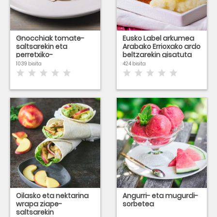
Gnocchiak tomate-
Eusko Label arkumea
saltsarekin eta
Arabako Errioxako ardo
perretxiko-
beltzarekin gisatuta
carpaccioarekin
1039 bisita
424 bisita
Oilasko eta nektarina
Angurri- eta mugurdi-
wrapa ziape-
sorbetea
saltsarekin