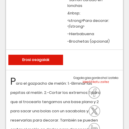
lonchas
&nbsp;
<strong>Para decorar:
</strong>
-Hierbabuena
-Brochetas (opcional)
Erosi osagaiak
P
Gogoko gisa gorde ahal izateko
ara el gazpacho de melón: 1.-Eliminar las
pepitas al melón. 2.-Cortar los extremos: 1 para
que al trocearlo tengamos una base plana y 2
para sacar una bolas con un sacabolas y
reservarlas para decorar. También se pueden