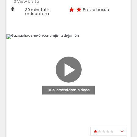
0 View bisita
Zailtasuna
Denbora
Prezio baxua
30 minututik
Prezio baxua
ordubetera
Ikusi errezetaren bideoa