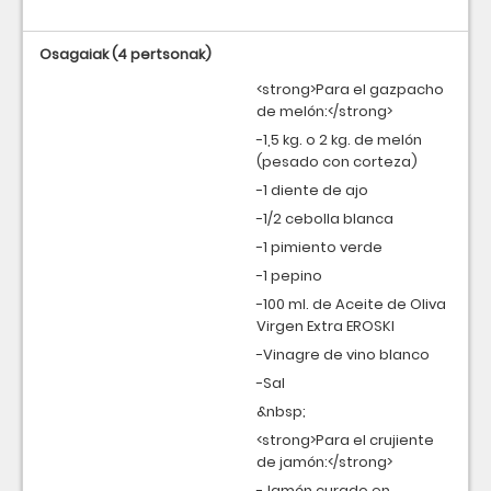
Osagaiak
(4 pertsonak)
<strong>Para el gazpacho
de melón:</strong>
-1,5 kg. o 2 kg. de melón
(pesado con corteza)
-1 diente de ajo
-1/2 cebolla blanca
-1 pimiento verde
-1 pepino
-100 ml. de Aceite de Oliva
Virgen Extra EROSKI
-Vinagre de vino blanco
-Sal
&nbsp;
<strong>Para el crujiente
de jamón:</strong>
-Jamón curado en