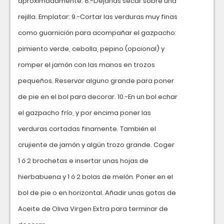
aproximadamente. 8.-Dejarlas secar sobre una
rejilla. Emplatar: 9.-Cortar las verduras muy finas
como guarnición para acompañar el gazpacho:
pimiento verde, cebolla, pepino (opcional) y
romper el jamón con las manos en trozos
pequeños. Reservar alguno grande para poner
de pie en el bol para decorar. 10.-En un bol echar
el gazpacho frío, y por encima poner las
verduras cortadas finamente. También el
crujiente de jamón y algún trozo grande. Coger
1 ó 2 brochetas e insertar unas hojas de
hierbabuena y 1 ó 2 bolas de melón. Poner en el
bol de pie o en horizontal. Añadir unas gotas de
Aceite de Oliva Virgen Extra para terminar de