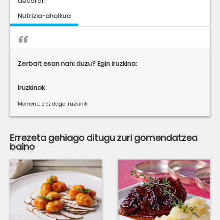
decorar.
Nutrizio-aholkua
Zerbait esan nahi duzu? Egin iruzkina:
Iruzkinak
Momentuz ez dago iruzkinik
Errezeta gehiago ditugu zuri gomendatzea
baino