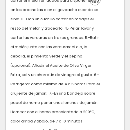
cortar el melón en dados para disponer luego
en las brochetas o en el gazpacho cuando se
sirva. 3.-Con un cuchillo cortar en rodajas el
resto del melón y trocearlo. 4.-Pelar, lavar y
cortar las verduras en trozos grandes. 5.-Batir
el melón junto con las verduras: el ajo, la
cebolla, el pimiento verde y el pepino
(opcional). Añadir el Aceite de Oliva Virgen
Extra, sal y un chorretín de vinagre al gusto. 6.-
Refrigerar como mínimo de 4 a 5 horas Para el
crujiente de jamón: 7.-En una bandeja sobre
papel de horno poner unas lonchas de jamón.
Hornear con el horno precalentado a 200ºC,
calor arriba y abajo, de 7 a 10 minutos