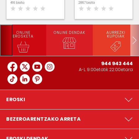
416 bisita
2867 bisita
ONLINE
ONLINE DENDAK
AURREZKI
EROSKETA
KUPOIAK
944 943 444
A-L 9:00etatik 22:00etara
EROSKI
BEZEROARENTZAKO ARRETA
EROSKI DENDAK