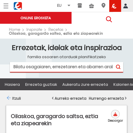
Menú
Eroski
ONLINE EROSKETA
Home
Inspirate
Recetas
Oilaskoa, garagardo saltsa, eztia eta ziapearekin
Errezetak, ideiak eta inspirazioa
familia osoaren otorduak planifikatzeko
Hasiera
Errezeta guztiak
Aukeratu zure errezeta
Kalorien k
Itzuli
Aurreko errezeta
Hurrengo errezeta
Oilaskoa, garagardo saltsa, eztia
Descargar
eta ziapearekin