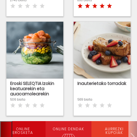
2743 bisita
850 bisita
Eroski SELEQTIA Izokin
Inauterietako torradak
keatuarekin eta
guacamolearekin
egindako entsalada
506 bisita
569 bisita
potean
ONLINE
ONLINE DENDAK
AURREZKI
EROSKETA
KUPOIAK