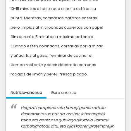
10-15 minutos o hasta que el pollo esté en su
punto. Mientras, cocinar las patatas enteras
pero limpias al microondas cubiertas con papel
film durante 5 minutos a máxima potencia.
Cuando estén cocinadas, cortarlas por la mitad
y añadirlas al guiso. Terminar de cocinar el
tiempo restante y servir decorado con unas
rodajas de limón y perejil fresco picado.
Nutrizio-aholkua
Gure aholkua
Hegazti haragiaren eta haragi gorrien arteko
desberdintasun bat da, oro har, lehenengoek
koipe eta gantz ase gutxiago dituztela. Patatak
karbohidratoak ditu, eta oilaskoaren proteinarekin