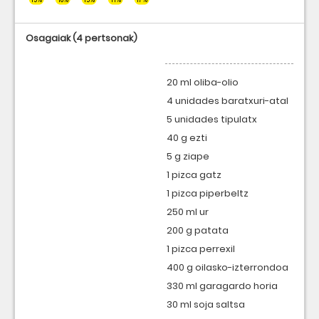
Osagaiak
(4 pertsonak)
20 ml oliba-olio
4 unidades baratxuri-atal
5 unidades tipulatx
40 g ezti
5 g ziape
1 pizca gatz
1 pizca piperbeltz
250 ml ur
200 g patata
1 pizca perrexil
400 g oilasko-izterrondoa
330 ml garagardo horia
30 ml soja saltsa