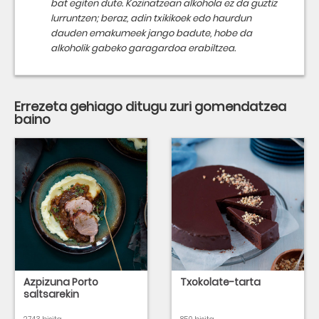
bat egiten dute. Kozinatzean alkohola ez da guztiz
lurruntzen; beraz, adin txikikoek edo haurdun
dauden emakumeek jango badute, hobe da
alkoholik gabeko garagardoa erabiltzea.
Errezeta gehiago ditugu zuri gomendatzea
baino
Azpizuna Porto
Txokolate-tarta
saltsarekin